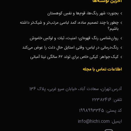
آخرین نوشته‌ها
بجنورد؛ شهر رنگ‌ها، قوم‌ها و نفسِ کوهستان
چطور با چند تصمیم ساده، کمد لباسی مرتب‌تر و شیک‌تر داشته
باشیم؟
روان‌شناسی رنگ قهوه‌ای؛ امنیت، ثبات و لوکسِ خاموش
رنگ‌درمانی در لباس؛ وقتی استایل حالِ دلت را عوض می‌کند
کیک جواهر: کیکی خاص برای تولد ۶۲ سالگی نیتا آمبانی
اطلاعات تماس با مجله
آدرس:تهران، سعادت آباد، خیابان سرو غربی، پلاک 136
تلفن: 22382416
کد پستی: 1998993345
ایمیل: info@hich1.com