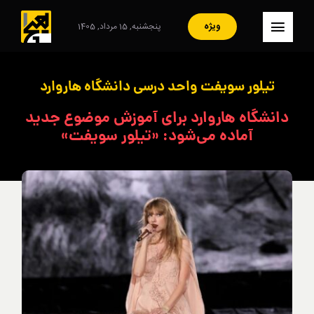
Ski
t
ویژه
پنجشنبه, 15 مرداد, 1405
کنترلر
conten
صفحه‌بندی
– صفحه اصلی
تیلور سویفت واحد درسی دانشگاه هاروارد
– ایران
دانشگاه هاروارد برای آموزش موضوع جدید
آماده می‌شود: «تیلور سویفت»
– سبک زندگی
– مصاحبه
– فرهنگ و هنر
– هنرمندان
– آرشیو
– تماس با ما