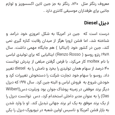
معروف رنگلر مثل x20. رنگلر به جز جین لاین اکسسوریز و لوازم
جانبی برای طرفداران موسیقی کانتری دارد .
دیزل Diesel
درست است که جین در آمریکا به شکل امروزی خود درآمد و
شناخته شد، اما فشن اروپا هرگز از میدان رقابت کناره گیری نمی
کند، جین در کشور خود (ایتالیا ) هم جایگاه مهمی داشت. سال
۱۹۷۸ رنزو روسو ( Renzo Rosso) ایتالیایی که برای تولیدی لباسی
با نام moltex کار می‌کرد، با قرض گرفتن مبلغی از پدرش توانست
۴۰ درصد از سهام همان تولیدی را بخرد و نامش را به diesel تغییر
داد. روسو با سهام خود تجارت شرکت را دستخوش تغییرات کرد و
خودش شروع به فروش لباس و البته جین کرد. سال ۱۹۹۱ که دیزل
دیگر برند موفقی در زمینه پوشاک جوان بود ویلبرت دس(Wilbert
Das) را به عنوان مدیر داخلی استخدام کرد، دس توانست دیزل را
از یک برند موفق به یک ابر برند جهانی تبدیل کند. او با وارد شدن
به بازار فشن آمریکا و تاسیس اولین شعبه در نیویورک دیزل را یکی