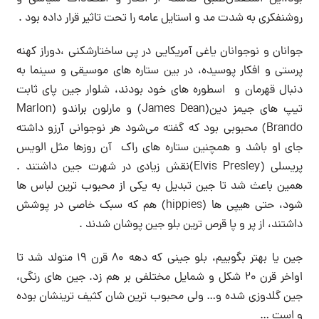
روشنفکری به شدت مد و استایل عامه را تحت تاثیر قرار داده بود .
جوانان و نوجوانان یاغی آمریکایی در پی ساختارشکنی ،دوراز کهنه
پرستی و افکار پوسیده، در بین ستاره های موسیقی و سینما به
دنبال قهرمان و اسطوره های خود بودند، شلوار جین پای ثابت
تیپ های جیمز دین(James Dean) و مارلون براندو (Marlon
Brando) محبوبی بود که گفته می‌شود هر نوجوانی آرزو داشته
جای او باشد و همچنین ستاره های راک آن روزها مثل الویس
پریسلی (Elvis Presley)نقش زیادی در شهرت جین داشتند .
همین باعث شد تا جین تبدیل به یکی از محبوب ترین لباس ها
شود، حتی هیپی ها (hippies) هم که سبک خاصی در پوشش
داشتند، از پر و پا قرص ترین بلو جین پوشان شدند .
جین یا بهتر بگوییم، بلو جینی که دهه ۸۰ قرن ۱۹ متولد شد تا
اواخر قرن ۲۰ شکل و شمایل مختلفی بر هم زد. جین های رنگی،
جین گلدوزی شده و… ولی محبوب ترین شان کثیف ترینشان بوده
و است …