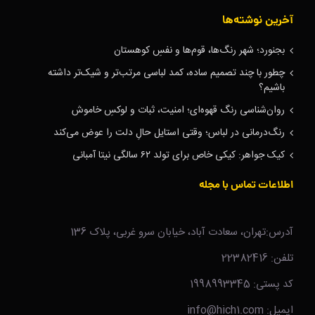
آخرین نوشته‌ها
بجنورد؛ شهر رنگ‌ها، قوم‌ها و نفسِ کوهستان
چطور با چند تصمیم ساده، کمد لباسی مرتب‌تر و شیک‌تر داشته
باشیم؟
روان‌شناسی رنگ قهوه‌ای؛ امنیت، ثبات و لوکسِ خاموش
رنگ‌درمانی در لباس؛ وقتی استایل حالِ دلت را عوض می‌کند
کیک جواهر: کیکی خاص برای تولد ۶۲ سالگی نیتا آمبانی
اطلاعات تماس با مجله
آدرس:تهران، سعادت آباد، خیابان سرو غربی، پلاک 136
تلفن: 22382416
کد پستی: 1998993345
ایمیل: info@hich1.com