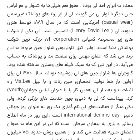
عمده به ایران آمد لی بوده ، هنوز هم خیلی‌ها به شلوار یا هر لباس
جین دیگر شلوار لی می گویند. لی از ابر برندهای پوشاک غیررسمی
(casual wear) آمریکایی است که در سال ۱۸۸۹ توسط هنری
دیوید لی ( Henry David Lee) تاسیس شد. لی یکی از شرکت
های زیر مجموعه کمپانی vf corporation، بزرگ ترین شرکت
پوشاکی دنیا است. اولین تیزر تلویزیونی شلوار جین مربوط به این
برند می شد که اتفاق مهمی برای صنعت مد و پوشاک به حساب
می‌آید. در این تیزر که به سبک فیلم های وسترن ساخته شده بود،
گاوچران ها شلوار جین های لی پوشیده بودند. سال ۱۹۷۰ لی برای
اولین بار خط تولید انحصاری جین زنانه را با لیبل Ms.Lee راه
انداخت و بعد از آن همین کار را با عنوان لباس جوانان(youth)
کرد. پیداست که لی به دنیای جین خدمت های بزرگی کرده، ولی
یکی دیگر از فعالیت‌های لی نام گذاری یک روز به عنوان روز جهانی
دنیم international denims day است ،این روز در ماه اطلاع
رسانی و یاری به بیماری سرطان است که لی در این ماه به عنوان
اعضای خیریه فعالیت می کند و از همین روش حدود ۷۵ میلیون