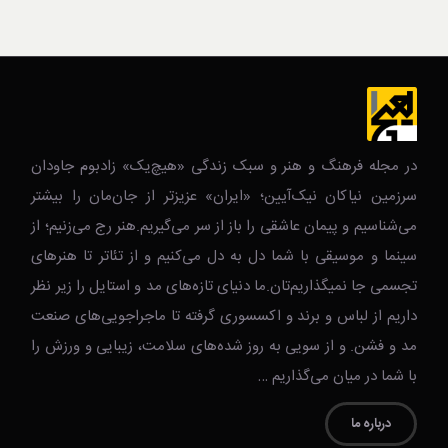
در مجله فرهنگ و هنر و سبک زندگی‌ «هیچ‌یک» زادبوم جاودان
سرزمین نیاکان نیک‌‌‌آیین؛ «ایران» عزیزتر از جان‌مان را بیشتر
می‌شناسیم و پیمان عاشقی را باز از سر می‌گیریم.هنر رج می‌زنیم؛ از
سینما و موسیقی با شما دل به دل می‌کنیم و از تئاتر تا هنرهای
تجسمی جا نمیگذاریم‌تان.ما دنیای تازه‌های مد و استایل را زیر نظر
داریم از لباس و برند و اکسسوری گرفته تا ماجراجویی‌های صنعت
مد و فشن. و از سویی به روز شده‌های سلامت، زیبایی و ورزش را
با شما در میان می‌گذاریم …
درباره ما