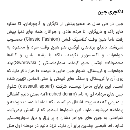
لاکچری جین
جین در طی سال ها محبوبیتش از کارگران و گاوچرانان، تا ستاره
های راک و بازیگران، تا مردم عادی و جوانان همه جای دنیا پیش
رفت ،اما هیچ وقت کلاسیک فشن (Classic Fashion) محسوب
نمی‌شد. دنیای برندهای لوکس هم هیچ وقت خود را محدود به
جواهرات و اکسسوریز نکردند، بلکه با بقیه لباس و کالاها
محصولات لوکس خلق کردند. سواروفسکی ( Swarovski)برند
جواهرات و کریستال، شلوار جین هایی با قیمت ۱۰ هزار دلار دارد که
روی آن با کریستال و سنگ های قیمتی یا حتی الماس تزیین شده
است. این پایان ماجرا نیست، شرکت (dussault apparl) شلوار
جین های مردانه ای به نام (trashed denim)به معنی دنیم آشغالی
یا دنیمی که به صورت آشغال در آمده ، که تماما با دست دوخته و
پرداخته می‌شود، دارد. این شلوارها اینطور که از نامش برمی‌آید،
شباهتی به جین های جواهر نشان و پر زرق و برق سواروفسکی
ندارد، اما قیمتی چندین برابر آن دارد. ترژد دنیم در مرحله اول مثل