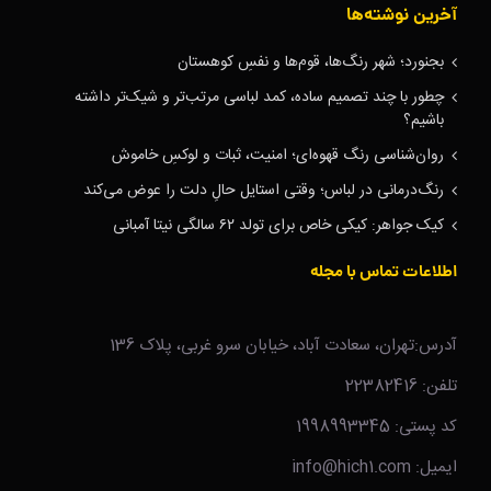
آخرین نوشته‌ها
بجنورد؛ شهر رنگ‌ها، قوم‌ها و نفسِ کوهستان
چطور با چند تصمیم ساده، کمد لباسی مرتب‌تر و شیک‌تر داشته
باشیم؟
روان‌شناسی رنگ قهوه‌ای؛ امنیت، ثبات و لوکسِ خاموش
رنگ‌درمانی در لباس؛ وقتی استایل حالِ دلت را عوض می‌کند
کیک جواهر: کیکی خاص برای تولد ۶۲ سالگی نیتا آمبانی
اطلاعات تماس با مجله
آدرس:تهران، سعادت آباد، خیابان سرو غربی، پلاک 136
تلفن: 22382416
کد پستی: 1998993345
ایمیل: info@hich1.com