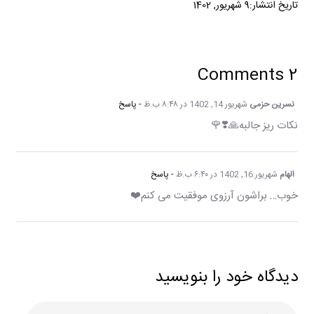
تاریخ انتشار:9 شهریور, 1402
2 Comments
نسرین حزمی
شهریور 14, 1402 در ۸:۴۸ ب.ظ
- پاسخ
نکات ریز جالبه🙏❣️🌹
الهام
شهریور 16, 1402 در ۶:۴۰ ب.ظ
- پاسخ
خوب… براشون آرزوی موفقیت می کنم❤️
دیدگاه خود را بنویسید
دیدگاه