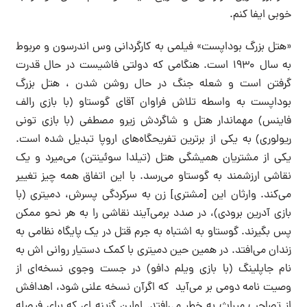
خوبی ایفا کنم.
«هتل بزرگ بوداپست» فیلمی به کارگردانی وس اندرسون و مربوط
به سال ۱۹۳۰ است. هنگامی که دولتی فاشیست در حال قدرت
گرفتن است و شعله جنگ در حال روشن شدن ، هتل بزرگ
بوداپست به واسطه تلاش فراوان آقای گوستاو (با بازی رالف
فاینس) مهماندار هتل و شاگردش زیرو مصطفی (با بازی تونی
ریولوری) به یکی از برترین تفریحگاه‌های اروپا تبدیل شده است.
یکی از مشتریان همیشگی هتل (تیلدا سوئینتن) می‌میرد و یک
نقاشی ارزشمند به گوستاو می‌رسد. با این اتفاق همه چیز تغییر
می‌کند. وارثان این [مشتری] زن به سرکردگی پسرش، دمیتری (با
بازی آدرین برودی)، در صدد برمی‌آیند نقاشی را به هر نحو ممکن
پس بگیرند. گوستاو به اشتباه به جرم قتل در یک پایگاه نظامی به
زندان می‌افتد. در همین حین دمیتری با کمک دستیار روانی اش به
نام جاپلینگ (با بازی ویلم دافو) در جست وجوی نسخه‌ای از
وصیت نامه دومی بر می‌آید که اگرآن نسخه علنی شود، اهدافش
از تصاحب میراث به خطر می‌افتد. اولین گزینه ای که برای فیصله