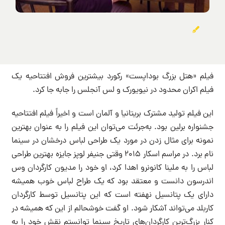
فیلم «هتل بزرگ بوداپست» رکورد بیشترین فروش افتتاحیه یک
فیلم اکران محدود در نیویورک و لس آنجلس را جابه جا کرد.
این فیلم تولید مشترک بریتانیا و آلمان است و اخیراً فیلم افتتاحیه
جشنواره برلین بود. به‌جرئت می‌توان این فیلم را به عنوان بهترین
نمونه برای مثال زدن در مورد یک طراحی لباس درخشان در سینما
نام برد. در مراسم اسکار ۲۰۱۵ وقتی جنیفر لوپز جایزه بهترین طراحی
لباس را به ملینا کانونرو اهدا کرد، او خود را مدیون کارگردان وس
اندرسون دانست و معتقد بود که یک طراح لباس خوب همیشه
دارای یک پتانسیل نهفته است که این پتانسیل توسط کارگردان
کاربلد می‌تواند آشکار شود. او گفت خوشحالم از این که همیشه در
کنار بزرگ‌ترین کارگردان‌های تاریخ سینما توانستم نقش خود را به