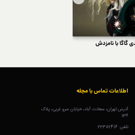
 گاگا با نامزدش
جنیفر لوپز درخوا
اطلاعات تماس با مجله
آدرس:تهران، سعادت آباد، خیابان سرو غربی، پلاک
136
تلفن: 22382416