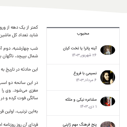
کمتر از یک دهه از ورو
محبوب
شاید تعداد کل ماشین‌
آینه پاترا یا تخت کیان
26 شهریور,1403
شمال بپیچد، ناگهان ب
این حادثه در تاریخ ب
نسیمی با فروغ
6 مرداد,1403
در این سانحه دو اسب 
سالگی فوت کرده و در 
مشاعره نیکی و ملکه
1 دی,1403
به‌این ترتیب، اولین 
پنج فرهنگ مهم ژاپنی
فردای آن روز روزنامه اطلاعات که تازه ۴ ماه از تأسیس آ