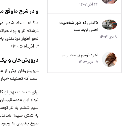
22 آذر,1403
و در شرح ماوقع می
۵کتابی که شهر شخصیت
«یگانه استاد شهیر د
اصلی آن‌هاست
درشکه تار و پود حیات
9 دی,1403
نحو اظهار دردمندی به 
۳ آذرماه ۱۳۰۵»
نحوه ترمیم پوست و مو
درویش‌خان و یک 
15 دی,1403
درویش‌خان یکی از مشه
است که تصنیف «بهار د
نبوغ این موسیقی‌دان 
به شش سیمه شدند. این
تنوع جدیدی به وجود آ