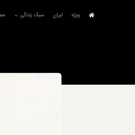
Ski
t
ویژه
ایران
سبک زندگی
مصا
conten
جهانگردی
مد و فشن
آکسسوری
استایل
برند
لباس
آداب معاشرت
ورزش/ سلامت/ زیبایی
تکنولوژی
خودرو