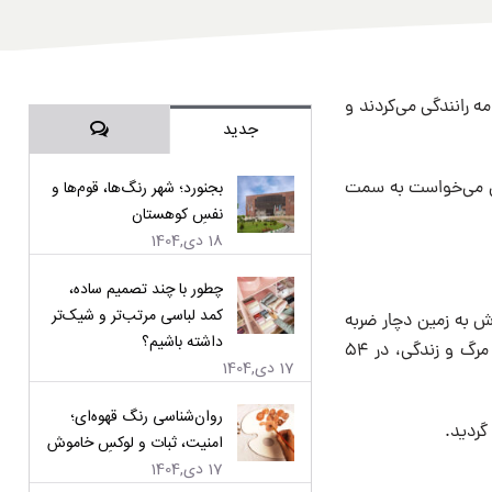
ه رانندگی می‌کردند و
دیدگاه‌ها
جدید
میریه تهران می‌خواست به سمت
بجنورد؛ شهر رنگ‌ها، قوم‌ها و
نفسِ کوهستان
18 دی,1404
چطور با چند تصمیم ساده،
کمد لباسی مرتب‌تر و شیک‌تر
ش به زمین دچار ضربه
داشته باشیم؟
مغزی می‌شود. وی را به بیمارستان نظمیه تهران منتقل می‌کنند، ولی پس از پنج روز جدال با مرگ و زندگی، در ۵۴
17 دی,1404
روان‌شناسی رنگ قهوه‌ای؛
گردید.
امنیت، ثبات و لوکسِ خاموش
17 دی,1404