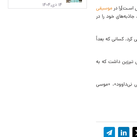
14 دی,1404
ل اسـت]را در
موسیقی
اذبه‌های‌ خود را در
معرفی کرد. کسانی که بعداً
 تبرزین داشت که به
ی نی‌داوود»، «موسی