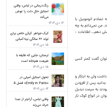
رنگ‌درمانی در لباس؛ وقتی
استایل حالِ دلت را عوض
می‌کند
 تصادم اتوموبیل با
16 دی,1404
. من نمی‌دانم به چه
 تسلی دهم… اطلاعات –
کیک جواهر: کیکی خاص برای
تولد ۶۲ سالگی نیتا آمبانی
15 دی,1404
لرستان؛ جایی که طایفه با
توان گفت کمتر کسی
طبیعت هم‌خانه است
15 دی,1404
ی است بدانید در زمان قاجار و قبل از درویش‌خان، تار ایرانی فقط ۵ سیم داشت ولی به ابتکار و
تحول استایل امیلی در
بدانید پس از افزودن
«Emily in Paris» فصل ۵
14 دی,1404
 از او ساخته شده بودند به سرعت تبدیل
ان در انواع کوک تار
وقتی لباس، آرام‌تر از صدا
حرف می‌زند