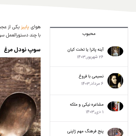
هوای
پاییز
یکی از عجی
محبوب
با چند دستورالعمل سوپ
سوپ نودل مرغ
آینه پاترا یا تخت کیان
26 شهریور,1403
نسیمی با فروغ
6 مرداد,1403
مشاعره نیکی و ملکه
1 دی,1403
پنج فرهنگ مهم ژاپنی