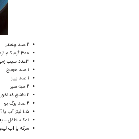
۲ عدد چغندر
۳۰۰ گرم کلم ترش / کلم معمولی
۳عدد سیب زمینی
۱ عدد هویج
۱ عدد پیاز
۲ حبه سیر
۲ قاشق غذاخوری رب گوجه فرنگی
۲ عدد برگ بو
۱.۵ لیتر آب یا آبگوشت
نمک، فلفل – به
سرکه یا آب لیمو