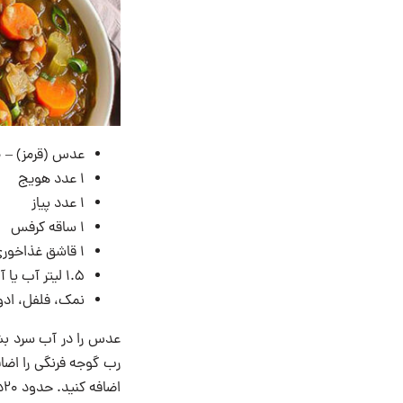
عدس (قرمز) – ۲۰۰گرم
۱ عدد هویج
۱ عدد پیاز
۱ ساقه کرفس
۱ قاشق غذاخوری رب گوجه فرنگی
۱.۵ لیتر آب یا آب سبزیجات
نمک، فلفل، ادو
عدس را در آب سرد بشو
اضافه کنید. حدود ۲۰دقیقه بپزید.