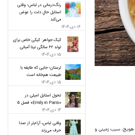
رنگ‌درمانی در لباس؛ وقتی
استایل حالِ دلت را عوض
می‌کند
16 دی,1404
کیک جواهر: کیکی خاص برای
تولد ۶۲ سالگی نیتا آمبانی
15 دی,1404
لرستان؛ جایی که طایفه با
طبیعت هم‌خانه است
15 دی,1404
تحول استایل امیلی در
«Emily in Paris» فصل ۵
14 دی,1404
وقتی لباس، آرام‌تر از صدا
و حرارت را کم کنید و مرغ را حدود ۲۰ دقیقه بپزید. هویج، سیب زمینی و
حرف می‌زند