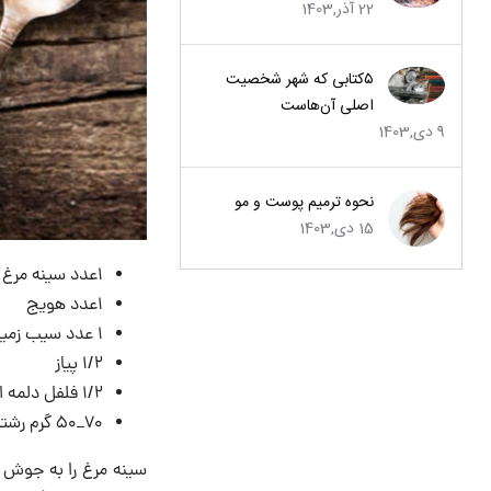
22 آذر,1403
۵کتابی که شهر شخصیت
اصلی آن‌هاست
9 دی,1403
نحوه ترمیم پوست و مو
15 دی,1403
۱عدد سینه مرغ (یا ران)
۱عدد هویج
۱ عدد سیب زمینی
۱/۲ پیاز
۱/۲ فلفل دلمه ای
۷۰_۵۰ گرم رشته فرنگی کوچک