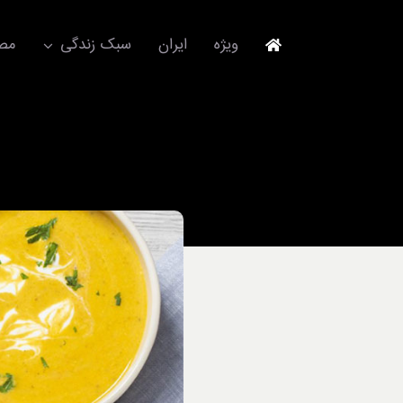
Ski
t
ویژه
ایران
سبک زندگی
مصا
conten
جهانگردی
مد و فشن
آکسسوری
استایل
برند
لباس
آداب معاشرت
ورزش/ سلامت/ زیبایی
تکنولوژی
خودرو