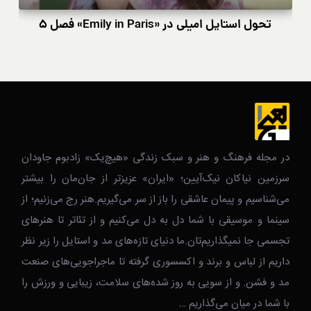
تحول استایل امیلی در «Emily in Paris» فصل ۵
در مجله فرهنگ و هنر و سبک زندگی‌ «هیچ‌یک» زادبوم جاودان
سرزمین نیاکان نیک‌‌‌آیین؛ «ایران» عزیزتر از جان‌مان را بیشتر
می‌شناسیم و پیمان عاشقی را باز از سر می‌گیریم.هنر رج می‌زنیم؛ از
سینما و موسیقی با شما دل به دل می‌کنیم و از تئاتر تا هنرهای
تجسمی جا نمیگذاریم‌تان.ما دنیای تازه‌های مد و استایل را زیر نظر
داریم از لباس و برند و اکسسوری گرفته تا ماجراجویی‌های صنعت
مد و فشن. و از سویی به روز شده‌های سلامت، زیبایی و ورزش را
با شما در میان می‌گذاریم …