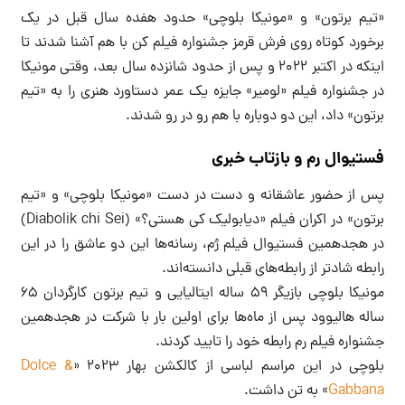
«تیم برتون» و «مونیکا بلوچی» حدود هفده سال قبل در یک
برخورد کوتاه روی فرش قرمز جشنواره فیلم کن با هم آشنا شدند تا
اینکه در اکتبر ۲۰۲۲ و پس از حدود شانزده سال بعد، وقتی مونیکا
در جشنواره فیلم «لومیر» جایزه یک عمر دستاورد هنری را به «تیم
برتون» داد، این دو دوباره با هم رو در رو شدند.
فستیوال رم و بازتاب خبری
پس از حضور عاشقانه و دست در دست «مونیکا بلوچی» و «تیم
برتون» در اکران فیلم «دیابولیک کی هستی؟» (Diabolik chi Sei)
در هجدهمین فستیوال فیلم رُم، رسانه‌ها این دو عاشق را در این
رابطه شادتر از رابطه‌های قبلی دانسته‌اند.
مونیکا بلوچی بازیگر ۵۹ ساله ایتالیایی و تیم برتون کارگردان ۶۵
ساله هالیوود پس از ماه‌ها برای اولین بار با شرکت در هجدهمین
جشنواره فیلم رم رابطه خود را تایید کردند.
بلوچی در این مراسم لباسی از کالکشن بهار ۲۰۲۳ «
Dolce &
Gabbana
» به تن داشت.