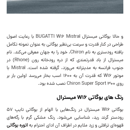
و حالا بوگاتی میسترال BUGATTI W16 Mistral با رعایت اصول
طراحی در کنار قدرت و سرعت بی‌نظیر بوگاتی به عنوان نمونه تکامل
یافته رودستری به نام Chiron، خود را به جهان معرفی می‌کند. نام
میسترال از باد قدرتمندی که از دره رودخانه رون (Rhone) در
جنوب فرانسه به مدیترانه می‌وزد، گرفته شده است. Mistral با
موتور W16 که قدرت آن به 1600 اسب بخار می‌رسد اولین بار بر
روی Chiron Super Sport 300 نصب شده بود.
رنگ های بوگاتی W16 میسترال
بوگاتی W16 میسترال در رنگ‌هایی با الهام از بوگاتی تایپ 57
رودستر گرند رید، شناسایی می‌شود. رنگ مشکی گرم با رگه‌های
قهوه‌ای ترافلی و زرد ملایم در اطراف آن ادای احترام به
اتوره بوگاتی