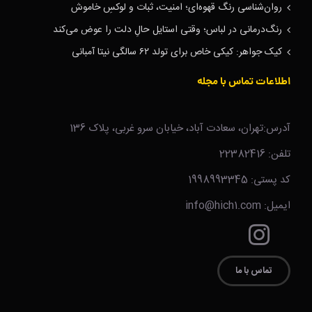
روان‌شناسی رنگ قهوه‌ای؛ امنیت، ثبات و لوکسِ خاموش
رنگ‌درمانی در لباس؛ وقتی استایل حالِ دلت را عوض می‌کند
کیک جواهر: کیکی خاص برای تولد ۶۲ سالگی نیتا آمبانی
اطلاعات تماس با مجله
آدرس:تهران، سعادت آباد، خیابان سرو غربی، پلاک 136
تلفن: 22382416
کد پستی: 1998993345
ایمیل: info@hich1.com
تماس با ما