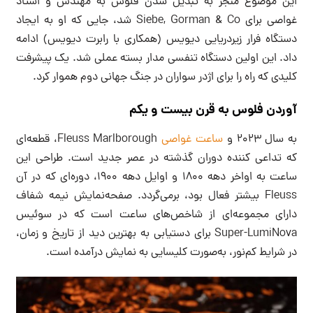
این موضوع منجر به تبدیل شدن فلوس به مهندس و استاد
غواصی برای Siebe, Gorman & Co شد، جایی که او به ایجاد
دستگاه فرار زیردریایی دیویس (همکاری با رابرت دیویس) ادامه
داد. این اولین دستگاه تنفسی مدار بسته عملی شد. یک پیشرفت
کلیدی که راه را برای اژدر سواران در جنگ جهانی دوم هموار کرد.
آوردن فلوس به قرن بیست و یکم
به سال 2023 و
ساعت غواصی
Fleuss Marlborough، قطعه‌ای
که تداعی کننده دوران گذشته در عصر جدید است. طراحی این
ساعت به اواخر دهه 1800 و اوایل دهه 1900، دوره‌ای که در آن
Fleuss بیشتر فعال بود، برمی‌گردد. صفحه‌نمایش نیمه شفاف
دارای مجموعه‌ای از شاخص‌های ساعت است که در سوئیس
Super-LumiNova برای دستیابی به بهترین دید از تاریخ و زمان،
در شرایط کم‌نور، به‌صورت کلیسایی به نمایش درآمده است.