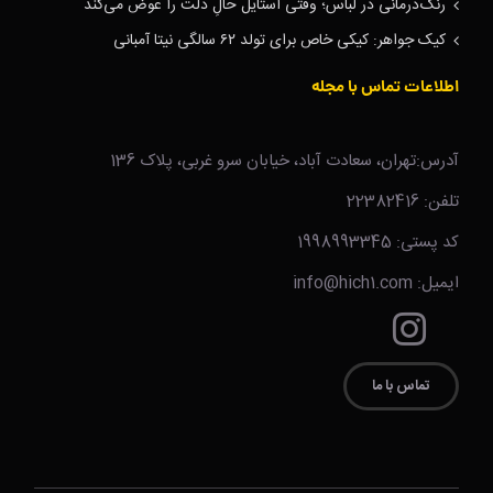
رنگ‌درمانی در لباس؛ وقتی استایل حالِ دلت را عوض می‌کند
کیک جواهر: کیکی خاص برای تولد ۶۲ سالگی نیتا آمبانی
اطلاعات تماس با مجله
آدرس:تهران، سعادت آباد، خیابان سرو غربی، پلاک 136
تلفن: 22382416
کد پستی: 1998993345
ایمیل: info@hich1.com
تماس با ما