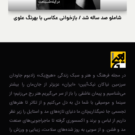
شاملو صد ساله شد / بازخوانی عکاسی با بهرنگ علوی
در مجله فرهنگ و هنر و سبک زندگی‌ «هیچ‌یک» زادبوم جاودان
سرزمین نیاکان نیک‌‌‌آیین؛ «ایران» عزیزتر از جان‌مان را بیشتر
می‌شناسیم و پیمان عاشقی را باز از سر می‌گیریم.هنر رج می‌زنیم؛ از
سینما و موسیقی با شما دل به دل می‌کنیم و از تئاتر تا هنرهای
تجسمی جا نمیگذاریم‌تان.ما دنیای تازه‌های مد و استایل را زیر نظر
داریم از لباس و برند و اکسسوری گرفته تا ماجراجویی‌های صنعت
مد و فشن. و از سویی به روز شده‌های سلامت، زیبایی و ورزش را