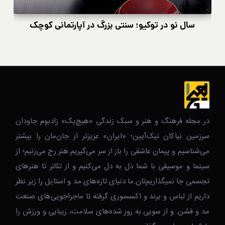
سال نو در توکیو؛ سنتی بزرگ در آپارتمانی کوچک
در مجله فرهنگ و هنر و سبک زندگی‌ «هیچ‌یک» زادبوم جاودان
سرزمین نیاکان نیک‌‌‌آیین؛ «ایران» عزیزتر از جان‌مان را بیشتر
می‌شناسیم و پیمان عاشقی را باز از سر می‌گیریم.هنر رج می‌زنیم؛ از
سینما و موسیقی با شما دل به دل می‌کنیم و از تئاتر تا هنرهای
تجسمی جا نمیگذاریم‌تان.ما دنیای تازه‌های مد و استایل را زیر نظر
داریم از لباس و برند و اکسسوری گرفته تا ماجراجویی‌های صنعت
مد و فشن. و از سویی به روز شده‌های سلامت، زیبایی و ورزش را