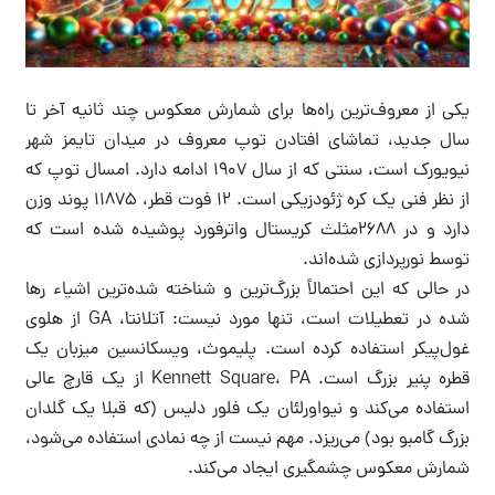
یکی از معروف‌ترین راه‌ها برای شمارش معکوس چند ثانیه آخر تا
سال جدید، تماشای افتادن توپ معروف در میدان تایمز شهر
نیویورک است، سنتی که از سال ۱۹۰۷ ادامه دارد. امسال توپ که
از نظر فنی یک کره ژئودزیکی است. ۱۲ فوت قطر، ۱۱۸۷۵ پوند وزن
دارد و در ۲۶۸۸مثلث کریستال واترفورد پوشیده شده است که
توسط نورپردازی شده‌اند.
در حالی که این احتمالاً بزرگ‌ترین و شناخته شده‌ترین اشیاء رها
شده در تعطیلات است، تنها مورد نیست: آتلانتا، GA از هلوی
غول‌پیکر استفاده کرده است. پلیموث، ویسکانسین میزبان یک
قطره پنیر بزرگ است. Kennett Square، PA از یک قارچ عالی
استفاده می‌کند و نیواورلئان یک فلور دلیس (که قبلا یک گلدان
بزرگ گامبو بود) می‌ریزد. مهم نیست از چه نمادی استفاده می‌شود،
شمارش معکوس چشمگیری ایجاد می‌کند.