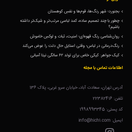
بجنورد؛ شهر رنگ‌ها، قوم‌ها و نفسِ کوهستان
چطور با چند تصمیم ساده، کمد لباسی مرتب‌تر و شیک‌تر داشته
باشیم؟
روان‌شناسی رنگ قهوه‌ای؛ امنیت، ثبات و لوکسِ خاموش
رنگ‌درمانی در لباس؛ وقتی استایل حالِ دلت را عوض می‌کند
کیک جواهر: کیکی خاص برای تولد ۶۲ سالگی نیتا آمبانی
اطلاعات تماس با مجله
آدرس:تهران، سعادت آباد، خیابان سرو غربی، پلاک 136
تلفن: 22382416
کد پستی: 1998993345
ایمیل: info@hich1.com