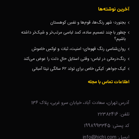
آخرین نوشته‌ها
بجنورد؛ شهر رنگ‌ها، قوم‌ها و نفسِ کوهستان
چطور با چند تصمیم ساده، کمد لباسی مرتب‌تر و شیک‌تر داشته
باشیم؟
روان‌شناسی رنگ قهوه‌ای؛ امنیت، ثبات و لوکسِ خاموش
رنگ‌درمانی در لباس؛ وقتی استایل حالِ دلت را عوض می‌کند
کیک جواهر: کیکی خاص برای تولد ۶۲ سالگی نیتا آمبانی
اطلاعات تماس با مجله
آدرس:تهران، سعادت آباد، خیابان سرو غربی، پلاک 136
تلفن: 22382416
کد پستی: 1998993345
ایمیل: info@hich1.com