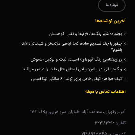
درباره ما
آخرین نوشته‌ها
بجنورد؛ شهر رنگ‌ها، قوم‌ها و نفسِ کوهستان
چطور با چند تصمیم ساده، کمد لباسی مرتب‌تر و شیک‌تر داشته
باشیم؟
روان‌شناسی رنگ قهوه‌ای؛ امنیت، ثبات و لوکسِ خاموش
رنگ‌درمانی در لباس؛ وقتی استایل حالِ دلت را عوض می‌کند
کیک جواهر: کیکی خاص برای تولد ۶۲ سالگی نیتا آمبانی
اطلاعات تماس با مجله
آدرس:تهران، سعادت آباد، خیابان سرو غربی، پلاک 136
تلفن: 22382416
کد پستی: 1998993345