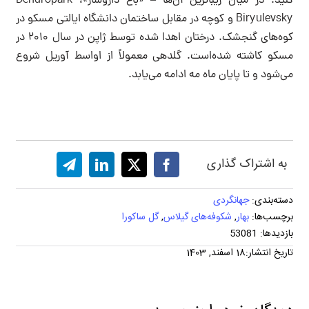
کنید. در میان زیباترین آن‌ها – «باغ داروساز»، Dendropark
Biryulevsky و کوچه در مقابل ساختمان دانشگاه ایالتی مسکو در
کوه‌های گنجشک. درختان اهدا شده توسط ژاپن در سال ۲۰۱۰ در
مسکو کاشته شده‌است. گلدهی معمولاً از اواسط آوریل شروع
می‌شود و تا پایان ماه مه ادامه می‌یابد.
به اشتراک گذاری
دسته‌بندی:
جهانگردی
برچسب‌ها:
بهار
,
شکوفه‌های گیلاس
,
گل ساکورا
بازدیدها: 53081
تاریخ انتشار:18 اسفند, 1403