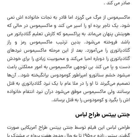
صادر می کند .
ماکسیموس از مرگ می گریزد اما قادر به نجات خانواده اش نمی
شود. یک تاجر برده او را اسیر می کند و ماکسیموس در حالی که
هویتش پنهان می‌ماند به پراکسیمو که کارش تعلیم گلادیاتور می
باشد فروخته می‌شود. بدین ترتیب ماکسیموس رمز و راز
گلادیاتوری را می‌آموزد. بعد از این مرحله ماکسیموس نبردهای
گلادیاتوری را دوباره احیا می‌کند و محبوبیت زیادی را برای خودش
دست و پا می کند بی توجهی ماکسیموس به امور مملکتی باعث
میشود خشم سناتورو امپراطور کومودوس برانگیخته شود.. آن‌ها
تصمیم می‌گیرند تا او را در ملا عام با یک نبرد گلادیاتوری به قتل
برسانند ولی ماکسیموس موفق می‌شود درآن نبرد انتقام خانواده
اش را بگیرد و کومودوس را به قتل برساند.
جنتی ییتس طراح لباس
طراحی لباس این فیلم توسط جنتی ییتس طراح آمریکایی صورت
گرفت. ییتس زاده ی۱۹۵۰ تا به حال حدود هفت پروژه ی مشترک با