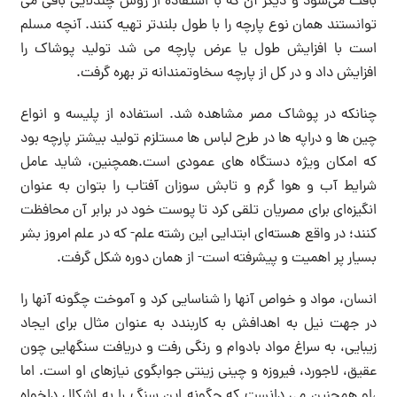
بافت می‌شود و دیگر آن که با استفاده از روش چندلایی بافی می
توانستند همان نوع پارچه را با طول بلندتر تهیه کنند. آنچه مسلم
است با افزایش طول یا عرض پارچه می شد تولید پوشاک را
افزایش داد و در کل از پارچه سخاوتمندانه تر بهره گرفت.
چنانکه در پوشاک مصر مشاهده شد. استفاده از پلیسه و انواع
چین ها و دراپه ها در طرح لباس ها مستلزم تولید بیشتر پارچه بود
که امکان ویژه دستگاه های عمودی است.همچنین، شاید عامل
شرایط آب و هوا گرم و تابش سوزان آفتاب را بتوان به عنوان
انگیزه‌ای برای مصریان تلقی کرد تا پوست خود در برابر آن محافظت
کنند؛ در واقع هسته‌ای ابتدایی این رشته علم- که در علم امروز بشر
بسیار پر اهمیت و پیشرفته است- از همان دوره شکل گرفت.
انسان، مواد و خواص آنها را شناسایی کرد و آموخت چگونه آنها را
در جهت نیل به اهدافش به کاربندد به عنوان مثال برای ایجاد
زیبایی، به سراغ مواد بادوام و رنگی رفت و دریافت سنگهایی چون
عقیق، لاجورد، فیروزه و چینی زینتی جوابگوی نیازهای او است. اما
،او همچنین می دانست که چگونه این سنگ را به اشکال دلخواه