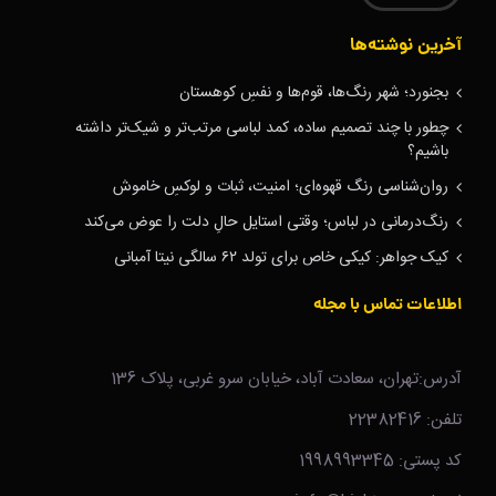
آخرین نوشته‌ها
بجنورد؛ شهر رنگ‌ها، قوم‌ها و نفسِ کوهستان
چطور با چند تصمیم ساده، کمد لباسی مرتب‌تر و شیک‌تر داشته
باشیم؟
روان‌شناسی رنگ قهوه‌ای؛ امنیت، ثبات و لوکسِ خاموش
رنگ‌درمانی در لباس؛ وقتی استایل حالِ دلت را عوض می‌کند
کیک جواهر: کیکی خاص برای تولد ۶۲ سالگی نیتا آمبانی
اطلاعات تماس با مجله
آدرس:تهران، سعادت آباد، خیابان سرو غربی، پلاک 136
تلفن: 22382416
کد پستی: 1998993345