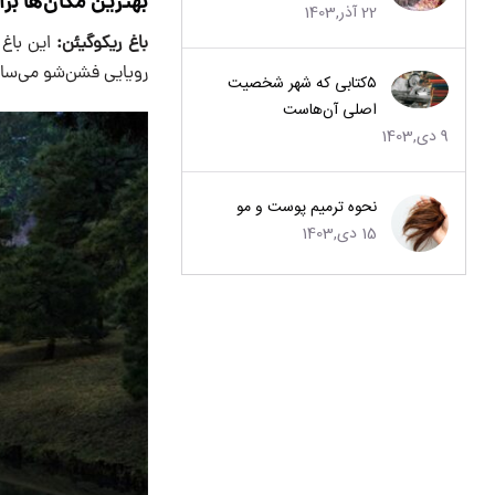
بهترین مکان‌ها بر
22 آذر,1403
باغ ریکوگیئن:
این باغ 
رویایی فشن‌شو می‌ساز
۵کتابی که شهر شخصیت
اصلی آن‌هاست
9 دی,1403
نحوه ترمیم پوست و مو
15 دی,1403