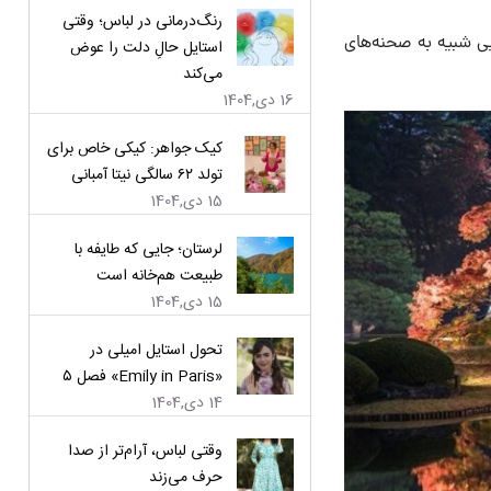
رنگ‌درمانی در لباس؛ وقتی
یی شبیه به صحنه‌های
استایل حالِ دلت را عوض
می‌کند
16 دی,1404
کیک جواهر: کیکی خاص برای
تولد ۶۲ سالگی نیتا آمبانی
15 دی,1404
لرستان؛ جایی که طایفه با
طبیعت هم‌خانه است
15 دی,1404
تحول استایل امیلی در
«Emily in Paris» فصل ۵
14 دی,1404
وقتی لباس، آرام‌تر از صدا
حرف می‌زند