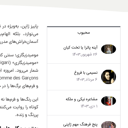
پاییز ژاپن، به‌ویژه د
محبوب
می‌نوازد، بلکه اله
آسمان‌خراش‌های مدرن 
آینه پاترا یا تخت کیان
26 شهریور,1403
مومیدزیگاری؛ سنتی که
«مومیدزیگاری» (Momijigari) به معنای «تماشای برگ‌های سرخ» است و
شمار می‌رود. امروزه 
نسیمی با فروغ
6 مرداد,1403
و فرم‌های برگ‌ها را در
مشاعره نیکی و ملکه
این رنگ‌ها و فرم‌ها ن
1 دی,1403
کوتاه را روایت می‌کنند
پررنگ و زنده.
پنج فرهنگ مهم ژاپنی