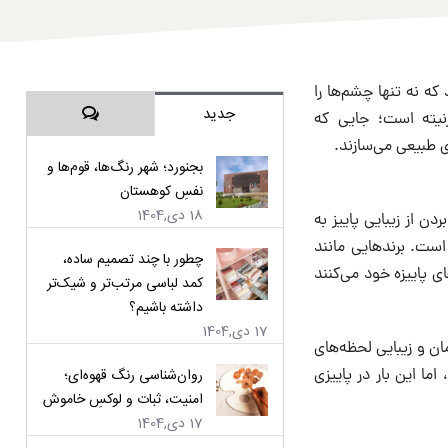
که نه تنها چشم‌ها را
دیدگاه‌ها
جدید
نیته است؛ جایی که
 طبیعی می‌سازند.
بجنورد؛ شهر رنگ‌ها، قوم‌ها و
نفسِ کوهستان
18 دی,1404
دن از زیبایی پاییز به
است. برندهایی مانند
چطور با چند تصمیم ساده،
 کالکشن‌های پاییزه خود می‌کنند
کمد لباسی مرتب‌تر و شیک‌تر
داشته باشیم؟
17 دی,1404
ان و زیبایی لحظه‌های
روان‌شناسی رنگ قهوه‌ای؛
اما این بار در پاییزی
امنیت، ثبات و لوکسِ خاموش
17 دی,1404