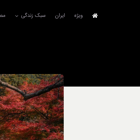
Ski
t
ویژه
ایران
سبک زندگی
مصا
conten
جهانگردی
مد و فشن
آکسسوری
استایل
برند
لباس
آداب معاشرت
ورزش/ سلامت/ زیبایی
تکنولوژی
خودرو