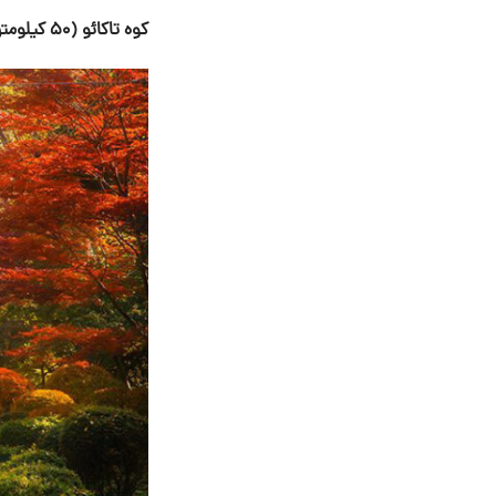
کوه تاکائو (۵۰ کیلومتری توکیو):