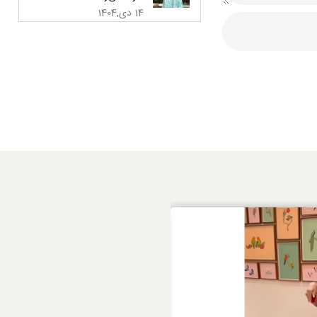
14 دی,1404