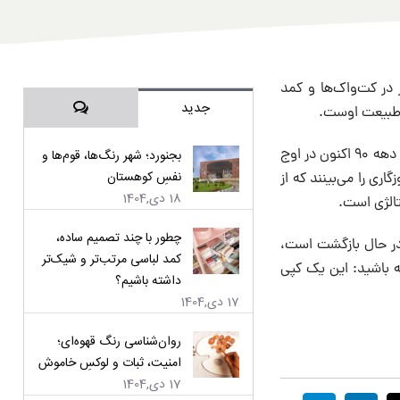
 در کت‌واک‌ها و کمد
دیدگاه‌ها
جدید
ن طبیعت اوست.
هر نسلی گذشته را دوباره تفسیر و دیدگاه خود را اضافه می‌کند. به.عنوان مثال، چیزهای مربوط به دهه ۹۰ اکنون در اوج
بجنورد؛ شهر رنگ‌ها، قوم‌ها و
نفسِ کوهستان
ری را می‌بینند که از
18 دی,1404
تالژی است.
چطور با چند تصمیم ساده،
گفت‌وگوی بین دوره‌هاست. سبک دهه‌های ۷۰، ۸۰، ۹۰و حتی ۲۰۰۰ در حال بازگشت است،
کمد لباسی مرتب‌تر و شیک‌تر
ه باشید: این یک کپی
داشته باشیم؟
17 دی,1404
روان‌شناسی رنگ قهوه‌ای؛
امنیت، ثبات و لوکسِ خاموش
17 دی,1404