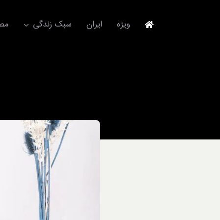
Ski
t
ویژه
ایران
سبک زندگی
مصا
conten
جهانگردی
مد و فشن
آکسسوری
استایل
برند
لباس
آداب معاشرت
ورزش/ سلامت/ زیبایی
تکنولوژی
خودرو