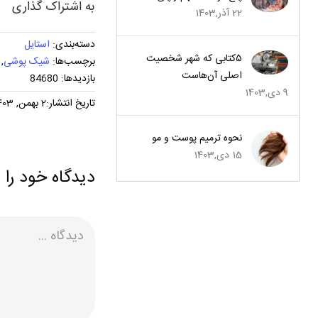
به اشتراک گذاری
22 آذر,1403
دسته‌بندی:
استایل
۵کتابی که شهر شخصیت
برچسب‌ها:
شیک پوشی
,
اصلی آن‌هاست
بازدیدها: 84680
9 دی,1403
تاریخ انتشار:2 بهمن, 1403
نحوه ترمیم پوست و مو
15 دی,1403
دیدگاه خود را 
دیدگاه