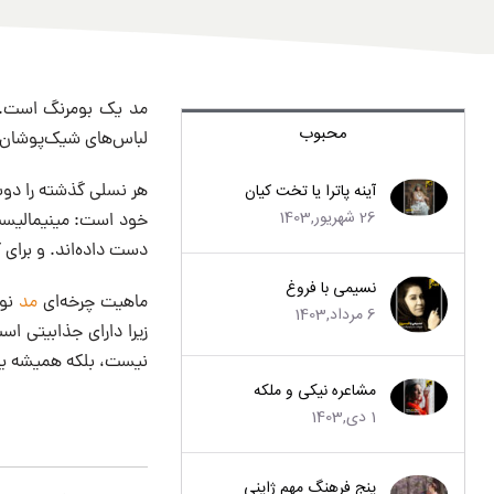
مد یک بومرنگ است. چی
محبوب
لباس‌های شیک‌پوشان ظ
آینه پاترا یا تخت کیان
26 شهریور,1403
خود است: مینیمالیسم، 
دست داده‌اند. و برای
نسیمی با فروغ
ماهیت چرخه‌ای
مد
6 مرداد,1403
زیرا دارای جذابیتی ا
نیست، بلکه همیشه یک
مشاعره نیکی و ملکه
1 دی,1403
پنج فرهنگ مهم ژاپنی