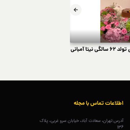
تا آمبانی
تحول استایل امیلی در «Emily in Paris» فصل ۵
اطلاعات تماس با مجله
آدرس:تهران، سعادت آباد، خیابان سرو غربی، پلاک
136