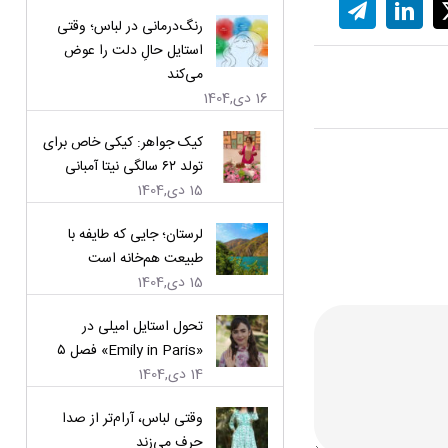
رنگ‌درمانی در لباس؛ وقتی
استایل حالِ دلت را عوض
می‌کند
16 دی,1404
کیک جواهر: کیکی خاص برای
تولد ۶۲ سالگی نیتا آمبانی
15 دی,1404
لرستان؛ جایی که طایفه با
طبیعت هم‌خانه است
15 دی,1404
تحول استایل امیلی در
«Emily in Paris» فصل ۵
14 دی,1404
وقتی لباس، آرام‌تر از صدا
حرف می‌زند