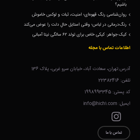
باشیم؟
روان‌شناسی رنگ قهوه‌ای؛ امنیت، ثبات و لوکسِ خاموش
رنگ‌درمانی در لباس؛ وقتی استایل حالِ دلت را عوض می‌کند
کیک جواهر: کیکی خاص برای تولد ۶۲ سالگی نیتا آمبانی
اطلاعات تماس با مجله
آدرس:تهران، سعادت آباد، خیابان سرو غربی، پلاک 136
تلفن: 22382416
کد پستی: 1998993345
ایمیل: info@hich1.com
تماس با ما