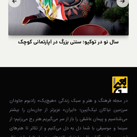
سال نو در توکیو؛ سنتی بزرگ در آپارتمانی کوچک
در مجله فرهنگ و هنر و سبک زندگی‌ «هیچ‌یک» زادبوم جاودان
سرزمین نیاکان نیک‌‌‌آیین؛ «ایران» عزیزتر از جان‌مان را بیشتر
می‌شناسیم و پیمان عاشقی را باز از سر می‌گیریم.هنر رج می‌زنیم؛ از
سینما و موسیقی با شما دل به دل می‌کنیم و از تئاتر تا هنرهای