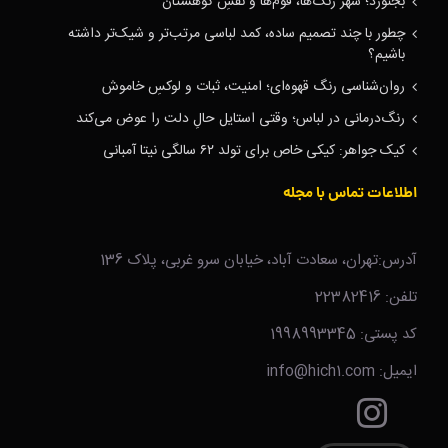
بجنورد؛ شهر رنگ‌ها، قوم‌ها و نفسِ کوهستان
چطور با چند تصمیم ساده، کمد لباسی مرتب‌تر و شیک‌تر داشته
باشیم؟
روان‌شناسی رنگ قهوه‌ای؛ امنیت، ثبات و لوکسِ خاموش
رنگ‌درمانی در لباس؛ وقتی استایل حالِ دلت را عوض می‌کند
کیک جواهر: کیکی خاص برای تولد ۶۲ سالگی نیتا آمبانی
اطلاعات تماس با مجله
آدرس:تهران، سعادت آباد، خیابان سرو غربی، پلاک 136
تلفن: 22382416
کد پستی: 1998993345
ایمیل: info@hich1.com