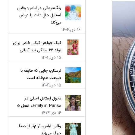
رنگ‌درمانی در لباس؛ وقتی
استایل حالِ دلت را عوض
می‌کند
16 دی,1404
کیک جواهر: کیکی خاص برای
تولد ۶۲ سالگی نیتا آمبانی
15 دی,1404
لرستان؛ جایی که طایفه با
طبیعت هم‌خانه است
15 دی,1404
تحول استایل امیلی در
«Emily in Paris» فصل ۵
14 دی,1404
وقتی لباس، آرام‌تر از صدا
حرف می‌زند