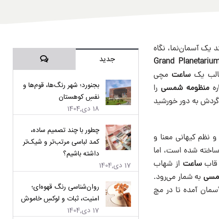
د یک آسمان‌نما، نگاه
دیدگاه‌ها
جدید
Grand Planetarium
قالب یک
ساعت
مچی
بجنورد؛ شهر رنگ‌ها، قوم‌ها و
ره
منظومه شمسی
را
نفسِ کوهستان
ش می‌دهد. مشاهده حرکت نپتون که بیش از ۱۶۵ سال برای گردش به دور خورشید
18 دی,1404
چطور با چند تصمیم ساده،
 نظم کیهانی معنا و
کمد لباسی مرتب‌تر و شیک‌تر
 ساخته شده است، اما
داشته باشیم؟
 قاب
ساعت
از شهاب‌
17 دی,1404
مسی
به شمار می‌رود.
روان‌شناسی رنگ قهوه‌ای؛
سمان آمده تا در مچ
امنیت، ثبات و لوکسِ خاموش
17 دی,1404