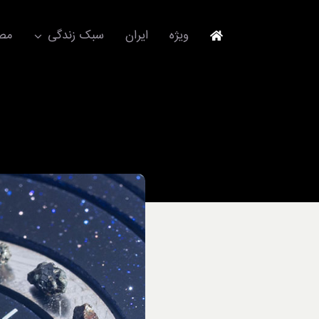
Ski
t
ویژه
ایران
سبک زندگی
مصا
conten
جهانگردی
مد و فشن
آکسسوری
استایل
برند
لباس
آداب معاشرت
ورزش/ سلامت/ زیبایی
تکنولوژی
خودرو