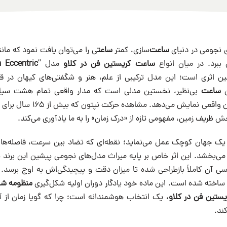
ی نجومی در دنیای
ساعت
‌سازی، کمتر
ساعت
ی را می‌توان یافت نمود که مانن
ن ببرد. در میان انواع
ساعت
کریستین فن در کلاو
مدل “
 Eccentric
نین اثری است؛ این مدل ترکیبی از علم، هنر و شگفتی‌های کیهان در 
ن
ساعت
بی‌نظیر، نخستین مدلی است که مدار واقعی تمام هشت سیا
به‌صورت زنده و در زمان واقعی نمای
خش ظریف زمین، مفهومی تازه از «درک زمان» را به ما یادآوری می‌کند.
یک جهان کوچک عمل می‌نماید؛ نقطه‌ای که تضاد بین سرعت‌، فاصله‌ها و
ن می‌بخشد. این اثر خاص بر پایه میراث مدل‌های نجومی پیشین این برند
سی آن کاملاً بازطراحی شده تا میزان دقت و پیچیدگی‌اش به اوج برسد.
خته شده است. این ماده‌ خود یادگار دوران اولیه شکل‌گیری
منظومه ش
ستین فن در کلاو
، یک انتخاب هوشمندانه است؛ چرا که گویا زمان از آ
ند.