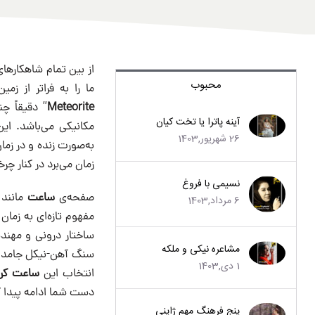
از بین تمام شاهکارها
محبوب
ما را به فراتر از زمی
Meteorite
” دقیقاً چ
آینه پاترا یا تخت کیان
مکانیکی می‌باشد. ای
26 شهریور,1403
زمان می‌برد در کنار چر
نسیمی با فروغ
صفحه‌ی
ساعت
مانند 
6 مرداد,1403
مفهوم تازه‌ای به زما
ساختار درونی و مهند
مشاعره نیکی و ملکه
سنگ آهن-نیکل جامد سا
1 دی,1403
انتخاب این
ساعت
کری
دست شما ادامه پیدا ک
پنج فرهنگ مهم ژاپنی