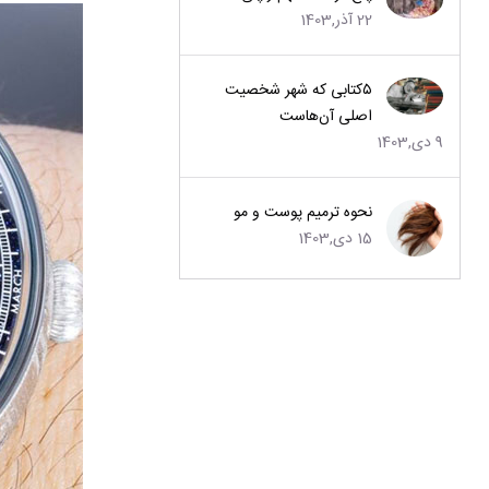
22 آذر,1403
۵کتابی که شهر شخصیت
اصلی آن‌هاست
9 دی,1403
نحوه ترمیم پوست و مو
15 دی,1403