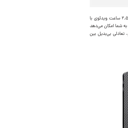
سیگما بی‌اف توانایی ضبط ویدئوهای 6K با نرخ ۲۹.۹۷ فریم بر ثانیه را داراست و می‌تواند تا ۲.۵ ساعت ویدئوی با
به شما امکان می‌دهد
 تعادلی بی‌بدیل بین