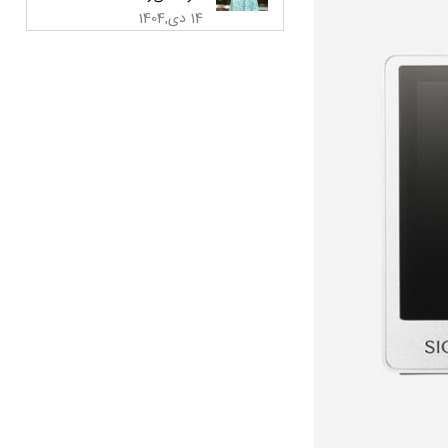
14 دی,1404