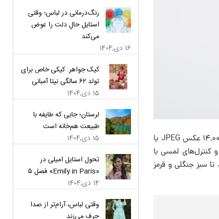
رنگ‌درمانی در لباس؛ وقتی
استایل حالِ دلت را عوض
می‌کند
16 دی,1404
کیک جواهر: کیکی خاص برای
تولد ۶۲ سالگی نیتا آمبانی
15 دی,1404
لرستان؛ جایی که طایفه با
طبیعت هم‌خانه است
15 دی,1404
این دوربین با حافظه داخلی ۲۳۰ گیگابایتی، نیاز به کارت حافظه را برطرف کرده و می‌تواند تا ۱۴٬۰۰۰ عکس JPEG یا
اینچی آن با طراحی ساده و کنترل‌های لمسی با
تحول استایل امیلی در
وربینی، از استاندارد تا سبز جنگلی و قرمز
«Emily in Paris» فصل ۵
14 دی,1404
وقتی لباس، آرام‌تر از صدا
حرف می‌زند