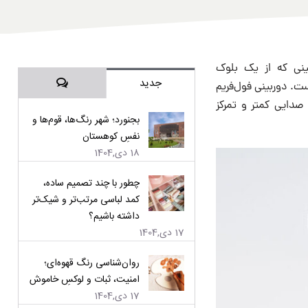
ینی که از یک بلوک
دیدگاه‌ها
جدید
ست. دوربینی فول‌فریم
سیگما بی‌اف با صدایی کمتر و تمرکز
بجنورد؛ شهر رنگ‌ها، قوم‌ها و
نفسِ کوهستان
18 دی,1404
چطور با چند تصمیم ساده،
کمد لباسی مرتب‌تر و شیک‌تر
داشته باشیم؟
17 دی,1404
روان‌شناسی رنگ قهوه‌ای؛
امنیت، ثبات و لوکسِ خاموش
17 دی,1404