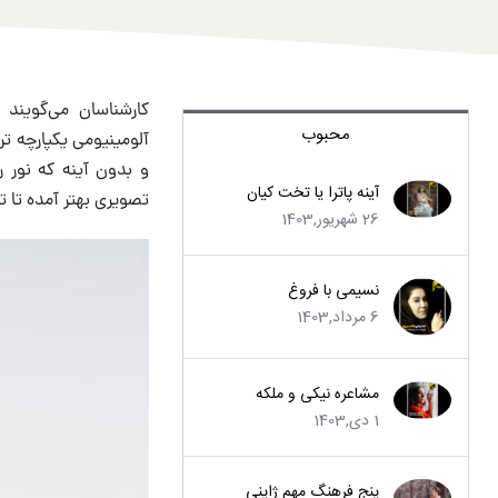
کارشناسان می‌گویند
محبوب
آلومینیومی یکپارچه تر
آینه پاترا یا تخت کیان
تصویری بهتر آمده تا ت
26 شهریور,1403
نسیمی با فروغ
6 مرداد,1403
مشاعره نیکی و ملکه
1 دی,1403
پنج فرهنگ مهم ژاپنی