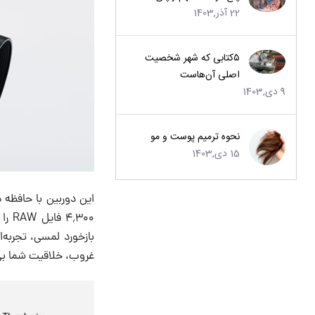
22 آذر,1403
۵کتابی که شهر شخصیت
اصلی آن‌هاست
9 دی,1403
نحوه ترمیم پوست و مو
15 دی,1403
غروب، خلاقیت شما بی‌