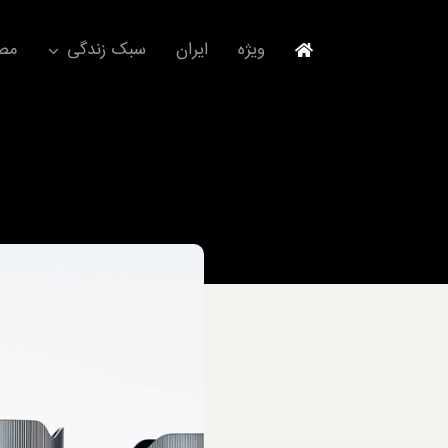
Ski
t
ویژه
ایران
سبک زندگی
مصا
conten
جهانگردی
مد و فشن
آکسسوری
استایل
برند
لباس
آداب معاشرت
ورزش/ سلامت/ زیبایی
تکنولوژی
خودرو