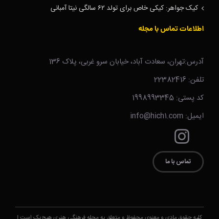
کیک جواهر: کیکی خاص برای تولد ۶۲ سالگی نیتا آمبانی
اطلاعات تماس با مجله
آدرس:تهران، سعادت آباد، خیابان سرو غربی، پلاک 136
تلفن: 22382416
کد پستی: 1998993345
ایمیل: info@hich1.com
تماس با ما
کلیه حقوق مادی و معنوی محفوظ و متعلق به مجله فرهنگی هنری هیچ‌یک است.|