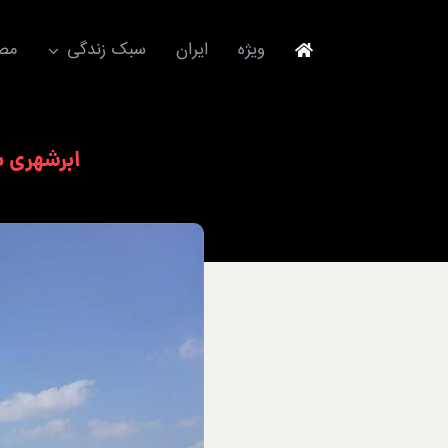
Ski
t
ویژه
ایران
سبک زندگی
مصا
conten
جهانگردی
ابرشهری ب
مد و فشن
آکسسوری
استایل
برند
لباس
آداب معاشرت
ورزش/ سلامت/ زیبایی
تکنولوژی
خودرو