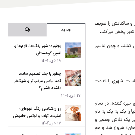
 و ساکنانش را تعریف
دیدگاه‌ها
جدید
ر شهر پخش می‌کند.
می کشند و چون لباسی
بجنورد؛ شهر رنگ‌ها، قوم‌ها و
نفسِ کوهستان
18 دی,1404
چطور با چند تصمیم ساده،
کمد لباسی مرتب‌تر و شیک‌تر
ین شهر دنیاست. شهری با قدمت
داشته باشیم؟
17 دی,1404
خیره کننده، در تمام
روان‌شناسی رنگ قهوه‌ای؛
ا را یک به یک به نام
امنیت، ثبات و لوکسِ خاموش
ز پی یک تلاش جمعی و
17 دی,1404
ه هان» شروع شد و هم