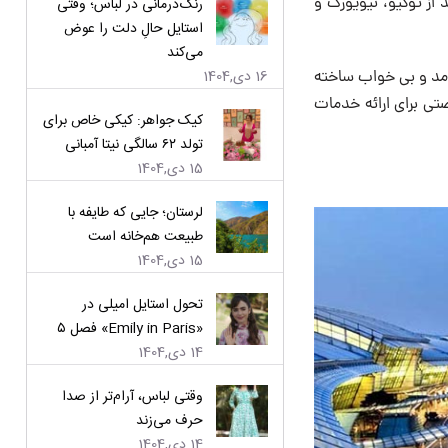
 – بعد از توکیو، نیویورک و
رنگ‌درمانی در لباس؛ وقتی
استایل حالِ دلت را عوض
می‌کند
16 دی,1404
 آمد و بی خواب ساخته
صتی برای ارائه خدمات
کیک جواهر: کیکی خاص برای
تولد ۶۲ سالگی نیتا آمبانی
15 دی,1404
لرستان؛ جایی که طایفه با
طبیعت هم‌خانه است
15 دی,1404
تحول استایل امیلی در
«Emily in Paris» فصل ۵
14 دی,1404
وقتی لباس، آرام‌تر از صدا
حرف می‌زند
14 دی,1404