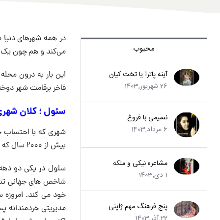
در همه شهرهای دنیا م
محبوب
می‌کند و هم چون یک ق
آینه پاترا یا تخت کیان
این بار به درون محله
26 شهریور,1403
فاخر برقامت شهر دوخت
سئول ؛ کلان شهری 
نسیمی با فروغ
6 مرداد,1403
بیش از ۲۰۰۰ سال که از سال ۱۹۴۸ پایتخت کره جنوبی بوده است.
مشاعره نیکی و ملکه
سئول در یکی دو دهه ا
1 دی,1403
شاخص های جهانی تنه به
خود می کند. امروزه س
پنج فرهنگ مهم ژاپنی
مدیریتی خردمندانه پس
22 آذر,1403