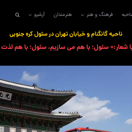
حبه
فرهنگ و هنر
هنرمندان
آرشیو
ناحیه گانگنام و خیابان تهران در سئول کره جنوبی
ا شعار:« سئول؛ با هم می سازیم، سئول؛ با هم لذت 
اکسسوری