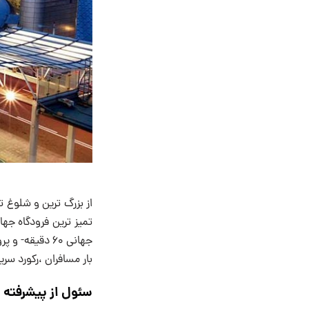
بار مسافران ،رکورد سر
سئول از پیشرفته 