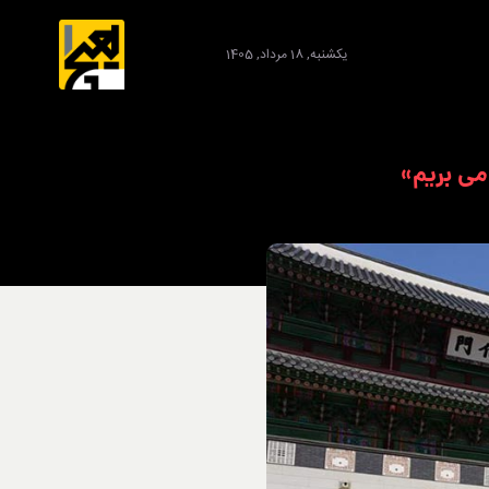
یکشنبه, 18 مرداد, 1405
می بریم»
برند