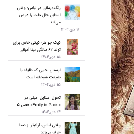
رنگ‌درمانی در لباس؛ وقتی
استایل حالِ دلت را عوض
می‌کند
16 دی,1404
کیک جواهر: کیکی خاص برای
تولد ۶۲ سالگی نیتا آمبانی
15 دی,1404
لرستان؛ جایی که طایفه با
طبیعت هم‌خانه است
15 دی,1404
تحول استایل امیلی در
«Emily in Paris» فصل ۵
14 دی,1404
وقتی لباس، آرام‌تر از صدا
حرف می‌زند