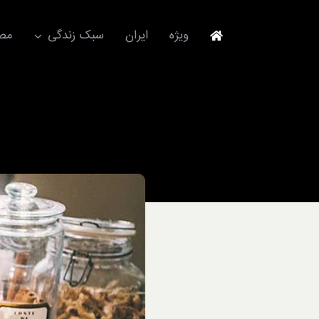
Ski
t
ویژه
ایران
سبک زندگی
مصا
conten
جهانگردی
مد و فشن
آکسسوری
استایل
برند
لباس
آداب معاشرت
ورزش/ سلامت/ زیبایی
تکنولوژی
خودرو