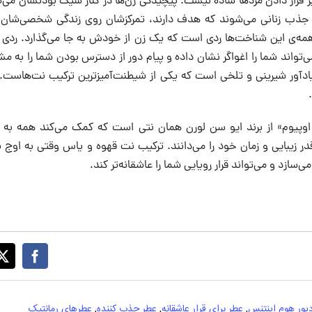
یر قرار دادن مردها ساده نیست. پیچیدگی زن‌ها در کنار شیک بودنشان می
جذب زنانی می‌شوند که هدف دارند، تمرکزشان روی زندگی شخصی‌شان 
 همه‌ی این‌ شناخت‌ها ردی است‌ که یک زن از خودش به جا می‌گذارد. ردی 
تواند شما را اغواگر نشان داده و پیام دور از دسترس بودن شما را به مش
ادآور شیرینی و تلخی است که یکی از شیطنت‌آمیزترین ترکیب نت‌هاست. ز
Blac «بلک اوپیوم» از برند ایو سن لورن همان نتی است که کمک می‌کند همه به
قدر زیبایی و زمان خود را می‌دانند. ترکیب نت قهوه و یاس وقتی به اوج 
ی‌سازد و می‌تواند قرار رویایی شما را عاشقانه‌تر کند.
یور هوم اینتنس
,
عطر برای قرار عاشقانه
,
عطر جذب کننده
,
عطرهای رمانتیک