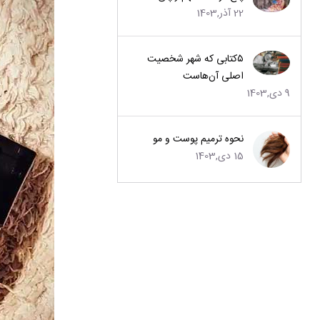
22 آذر,1403
۵کتابی که شهر شخصیت
اصلی آن‌هاست
9 دی,1403
نحوه ترمیم پوست و مو
15 دی,1403