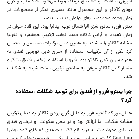
امروزی نداشت. ریشه خلق نوتلا مربوط می‌شود به کمیاب و گران
بودن کاکائو و این محصول مانند بسیاری دیگر از محصولات در
زمان وجود محدودیت‌های فراوان به دست آمد.
پیترو فررو، ساکن شهر البا شمال غرب ایتالیا بود. این قناد جوان در
زمان کمبود و گرانی کاکائو قصد تولید ترکیبی خوشمزه و تقریبا
مشابه کاکائو را داشت. به همین دلیل ترکیبات مختلفی را امتحان
کرد یکی از آن ترکیبات استفاده از میزان قابل توجهی فندق به
همراه میزان کمی کاکائو بود. فررو با استفاده از خمیر فندق، شکر و
مقدار کمی کاکائو موفق به ساختن ترکیبی سفت شبیه به شکلات
شد.
چرا پیترو فررو از فندق برای تولید شکلات استفاده
کرد؟
همان‌طور که گفتیم فررو به دلیل گران بودن کاکائو به دنبال ترکیبی
مشابه شکلات اما ارزانتر بود و در محل سکونت او درختان فندق
بسیاری وجود داشت. فررو نام ترکیب جدیدی که خلق کرده بود را
Gianduia گذاشت و این اسم را از یکی از شخصیت‌های کارناوال