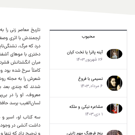
تاریخ معاصر زنی را ب
محبوب
ارجمندش با اثری وصف 
درد که مرگ، تشنگی‌ناپ
آینه پاترا یا تخت کیان
دختری با موهای آشفته
26 شهریور,1403
میان انگشتانش فشرده 
کاملاً سرخ شده بود و
نسیمی با فروغ
شعرش را به مجله روشنف
6 مرداد,1403
شدند که چندی بعد به
معروف، او را در بی‌پ
لسان‌الغیب برسد حاف
مشاعره نیکی و ملکه
1 دی,1403
سه کتاب او، اسیر و 
داشت آتشی در وجودش ش
پنج فرهنگ مهم ژاپنی
و ترجیح داد که تنها و 