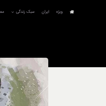
Ski
t
ویژه
ایران
سبک زندگی
مصا
conten
جهانگردی
مد و فشن
آکسسوری
استایل
برند
لباس
آداب معاشرت
ورزش/ سلامت/ زیبایی
تکنولوژی
خودرو