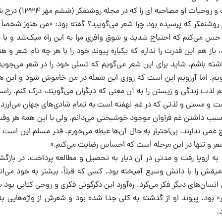
 او مصاحبه ای را که در مجله روشنفکر (ششم مهر ۱۳۳۴) درج شده در اینجا می‌آوریم
 روشنفکر که پرسیده بود چرا شعر می‌گویید؟ گفته بود: «من هنوز شخصاً ن
حس می‌کنم که احتیاج شدید و شوق وافری مرا به این راه میک‌شد و با ه
 باز هم این قدرت را ندارم که یکباره پیوند خود را با هر چه نام شعر و هن
داشته باشم. شاید برای این شعر می‌گویم که تسلی خود را در شعر می‌جویم
ویم. اما آرزویم این است که روزی این شعله در من خاموش شود و این ه
انم لذت زندگی و زیستن را به آن معنی که دیگران می‌گویند، درک کنم. ر
ه است و مستی و لذتی که در غم نهفته است به تمام شادی‌های جهان می‌ارز
سبب داشتن غم فراوان موجود خوشبختی می‌دانم. ولی با این همه هر وقت
 غمی ندارند. بی‌اختیار به حال آن‌ها غبطه می‌خورم. قدر مسلم این است 
شعر و تنها در این مرحله است که احساس رضایت می‌کنم.»
 اروپا رفت و مدتی در آن دیار به تحصیل و مطالعه پرداخت. در بازگشت
قش را با دانش وسیع آمیخته بود. کسی که قبلاً، بیشتر به خود می‌ان
انسان‌های دیگر فکر می‌کرد. ره‌آورد این دگرگونی فکری و روحی کتابی بود با
» بود. پیوند او از گذشته به کلی جدا شده بود و شعرش از واژه‌هایی 
.