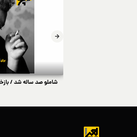
ز و کمدی در ایران
شاملو صد ساله شد / بازخ