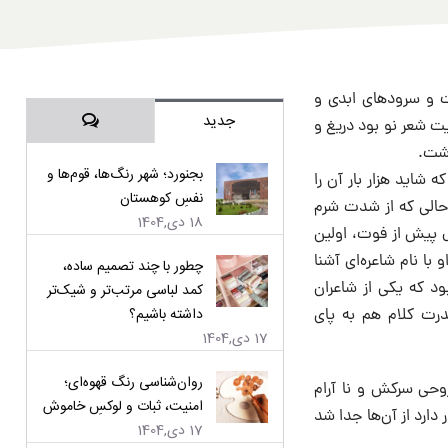
خت و سرودهای ابدی و
دیدگاه‌ها
جدید
ت شعر نو بود دریغ و
اشت.
بجنورد؛ شهر رنگ‌ها، قوم‌ها و
شاید هزار بار آن را
نفسِ کوهستان
 حالی که از شدت شرم
18 دی,1404
ه ۱۲ سال پیش از فوت، اولین
با نام شاعره‌ای آشنا
چطور با چند تصمیم ساده،
د که یکی از شاعران
کمد لباسی مرتب‌تر و شیک‌تر
داشته باشیم؟
قدرت کلام هم به پای
17 دی,1404
روان‌شناسی رنگ قهوه‌ای؛
وحی سرکش و نا آرام
امنیت، ثبات و لوکسِ خاموش
ارد از آن‌ها جدا شد
17 دی,1404