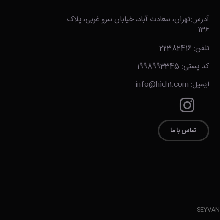
آدرس:تهران، سعادت آباد، خیابان سرو غربی، پلاک
136
تلفن: 22382416
کد پستی: 1998993345
ایمیل: info@hich1.com
تماس با ما