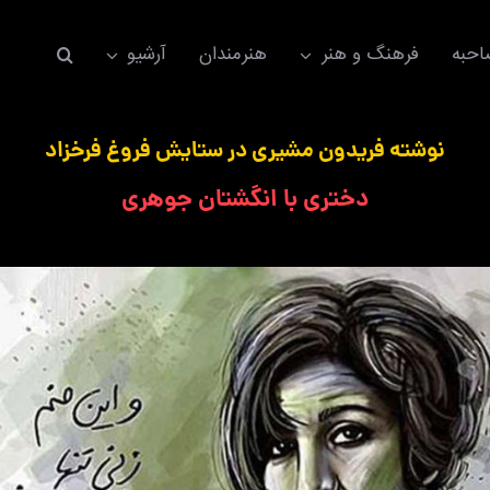
حبه
فرهنگ و هنر
هنرمندان
آرشیو
نوشته فریدون مشیری در ستایش فروغ فرخزاد
دختری با انگشتان جوهری
اکسسوری