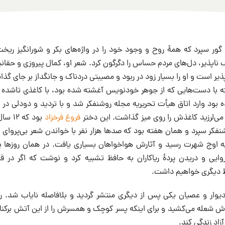
ه گور سپرد که همۀ روح و وجود خود را در واژه‌های بکر و شورانگیز ری
ناپذیر، دل‌های مردم حساس را دگرگون کرد. شعر او، کمال پیروزی و حقانی
ذیر است و او را بسیار زود در ربود و مصیبتی دردناک و جانگداز بر جای گذ
 با دست‌هایی که از جوهر خودنویس آغشته شده بود، با کاغذی تاشده که 
بود وارد اتاق هيأت تحريريه مجله روشنفکر شد و با تردید و دودلی در
 می‌لرزید کاغذش را روی میز گذاشت. این دختر
فروغ فرخزاد
بود ک
کر سپرد و همان هفته بود که صدها هزار نفر با خواندن شعر بی‌پروای او 
 اوج شهرت رسید و آثارش هواخواهان بسیاری یافت. در همان روزها بو
روایی و دریدن پردۀ ریاکاران به حافظ تشبیه کرد و نوشت که اگر در 
ظ دیگری خواهیم داشت.
دیوار و عصیان یکی پس از دیگری منتشر گردید و بلافاصله نایاب شد. ر
عله می‌کشید و برای اینکه پسر کوچک و همسرش را از این آتش برکنار د
آزاد زندگی کند.