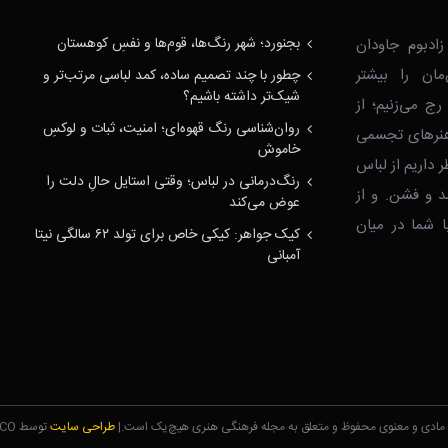
بجنورد؛ شهر رنگ‌ها، قوم‌ها و نفسِ کوهستان
ادبوم جاودان
‌مان را بیشتر
چطور با چند تصمیم ساده، کمد لباسی مرتب‌تر و
شیک‌تر داشته باشیم؟
رج می‌زنیم؛ از
روان‌شناسی رنگ قهوه‌ای؛ امنیت، ثبات و لوکسِ
ا هنرهای تجسمی
خاموش
ر داریم از لباس
رنگ‌درمانی در لباس؛ وقتی استایل حالِ دلت را
د و فشن. و از
عوض می‌کند
 شما در میان
کیک جواهر: کیکی خاص برای تولد ۶۲ سالگی نیتا
آمبانی
 مادی و معنوی محفوظ و متعلق به مجله فرهنگی هنری هیچ‌یک است.|
طراحی سایت
توسط SEYVANCO