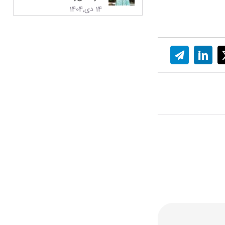
14 دی,1404