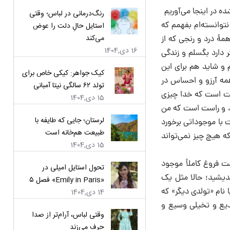
رنگ‌درمانی در لباس؛ وقتی
توانسته‌ام بفهمم که
استایل حالِ دلت را عوض
می‌کند
مۀ درد و رنجی که از
16 دی,1404
ر دارد بگسلم و زندگی
 و شاید هم برای این
کیک جواهر: کیکی خاص برای
مه آرزو و احساس در
تولد ۶۲ سالگی نیتا آمبانی
است است که خدا چیزی
15 دی,1404
د، و راست است که من
لرستان؛ جایی که طایفه با
 با موجوداتی برخورد
طبیعت هم‌خانه است
که هیچ چیز نمی‌تواند
15 دی,1404
 فروغ کاملاً موجود
تحول استایل امیلی در
دیشید؛ حالا مثل یک
«Emily in Paris» فصل ۵
 نام «تولدی دیگر» که
14 دی,1404
بدیع و تخیلی وسیع و
وقتی لباس، آرام‌تر از صدا
حرف می‌زند