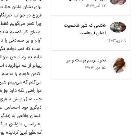
22 آذر,1403
برای نشان دادن حالات و روحیات
فروغ در جواب خبرنگار
چرا شعر می‌گویم فقط 
۵کتابی که شهر شخصیت
ابتدای کار نصیبم شده،
اصلی آن‌هاست
9 دی,1403
آرام و پر سعادتی را 
است که نمی‌توانم نگ
قلبم بمیرد تا من بتو
نحوه ترمیم پوست و مو
زیباتر از غم نیافرید
15 دی,1403
اکنون خودم را به سم 
می‌کنم که می‌بینم هیچ
مرا راضی نگه دارد جز 
چند سال پیش سفری به
دیگری بود احساس عمی
انسان واقعی به زندگی 
به راستی «تولدی دیگر
کم‌نظیر لبریز گردیده بود