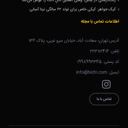
رنگ‌درمانی در لباس؛ وقتی استایل حالِ دلت را عوض می‌کند
کیک جواهر: کیکی خاص برای تولد ۶۲ سالگی نیتا آمبانی
اطلاعات تماس با مجله
آدرس:تهران، سعادت آباد، خیابان سرو غربی، پلاک 136
تلفن: 22382416
کد پستی: 1998993345
ایمیل: info@hich1.com
تماس با ما