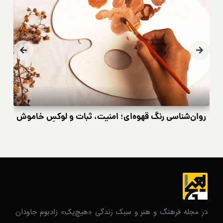
روان‌شناسی رنگ قهوه‌ای؛ امنیت، ثبات و لوکسِ خاموش
در مجله فرهنگ و هنر و سبک زندگی‌ «هیچ‌یک» زادبوم جاودان