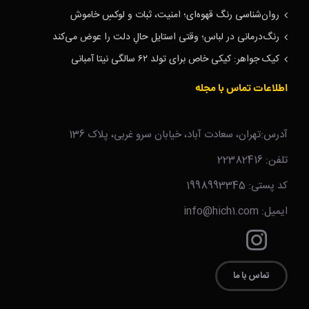
روان‌شناسی رنگ قهوه‌ای؛ امنیت، ثبات و لوکسِ خاموش
رنگ‌درمانی در لباس؛ وقتی استایل حالِ دلت را عوض می‌کند
کیک جواهر: کیکی خاص برای تولد ۶۲ سالگی نیتا آمبانی
اطلاعات تماس با مجله
آدرس:تهران، سعادت آباد، خیابان سرو غربی، پلاک 136
تلفن: 22382416
کد پستی: 1998993345
ایمیل: info@hich1.com
تماس با ما