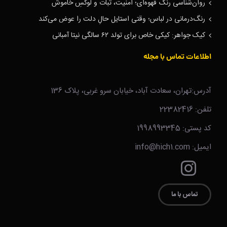
روان‌شناسی رنگ قهوه‌ای؛ امنیت، ثبات و لوکسِ خاموش
رنگ‌درمانی در لباس؛ وقتی استایل حالِ دلت را عوض می‌کند
کیک جواهر: کیکی خاص برای تولد ۶۲ سالگی نیتا آمبانی
اطلاعات تماس با مجله
آدرس:تهران، سعادت آباد، خیابان سرو غربی، پلاک 136
تلفن: 22382416
کد پستی: 1998993345
ایمیل: info@hich1.com
تماس با ما