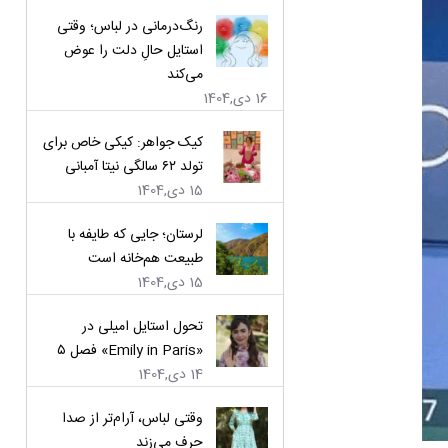
رنگ‌درمانی در لباس؛ وقتی
استایل حالِ دلت را عوض
می‌کند
16 دی,1404
کیک جواهر: کیکی خاص برای
تولد ۶۲ سالگی نیتا آمبانی
15 دی,1404
لرستان؛ جایی که طایفه با
طبیعت هم‌خانه است
15 دی,1404
تحول استایل امیلی در
«Emily in Paris» فصل ۵
14 دی,1404
وقتی لباس، آرام‌تر از صدا
حرف می‌زند