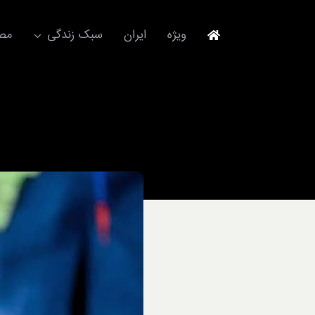
Ski
t
ویژه
ایران
سبک زندگی
مصا
conten
جهانگردی
مد و فشن
آکسسوری
استایل
برند
لباس
آداب معاشرت
ورزش/ سلامت/ زیبایی
تکنولوژی
خودرو