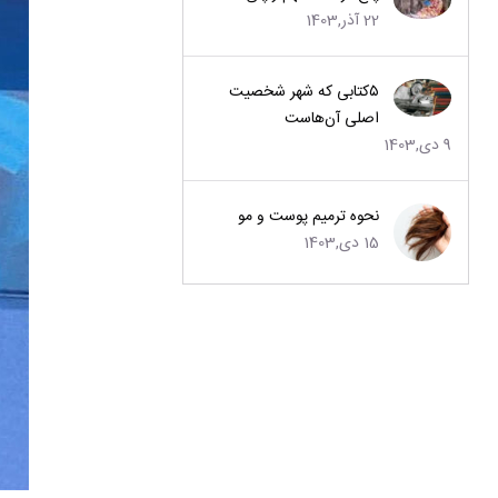
22 آذر,1403
۵کتابی که شهر شخصیت
اصلی آن‌هاست
9 دی,1403
نحوه ترمیم پوست و مو
15 دی,1403