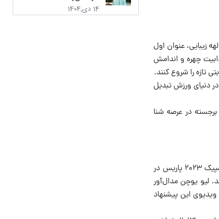
14 دی,1404
ی و الهه زیبایی، عنوان اول
ذابیت چهره و اندامش
تی تازه را شروع کنند.
 در دنیای ورزش تبدیل
ی برجسته در عرصه شنا
هوانگ پا چونگ بدمینتون باز چینی روز جمعه لحظاتی پس از کسب طلای دویل مختلط در المپیک ۲۰۲۳ پاریس در
. لیو یوچن مدال‌آور
 ویدیوی این پیشنهاد