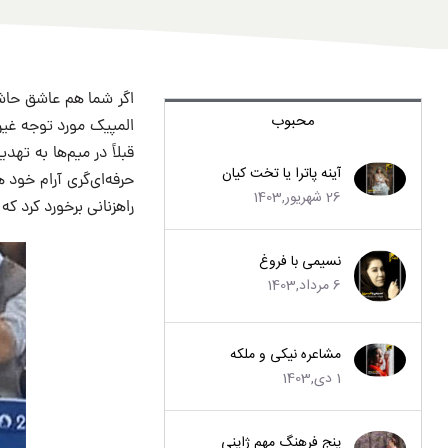
اگر شما هم عاشق حاشی
محبوب
المپیک مورد توجه غیرع
قبلاً در میم‌ها به ته
آینه پاترا یا تخت کیان
حرفه‌ای‌گری آرام خود 
26 شهریور,1403
راهزنانی برخورد کرد ک
نسیمی با فروغ
6 مرداد,1403
مشاعره نیکی و ملکه
1 دی,1403
پنج فرهنگ مهم ژاپنی