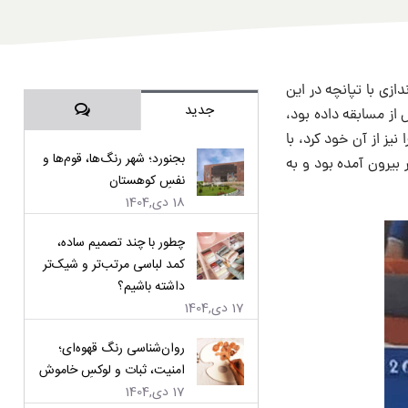
زی با تپانچه در این
دیدگاه‌ها
جدید
 از مسابقه داده بود،
یز از آن خود کرد، با
بجنورد؛ شهر رنگ‌ها، قوم‌ها و
 بیرون آمده بود و به
نفسِ کوهستان
18 دی,1404
چطور با چند تصمیم ساده،
کمد لباسی مرتب‌تر و شیک‌تر
داشته باشیم؟
17 دی,1404
روان‌شناسی رنگ قهوه‌ای؛
امنیت، ثبات و لوکسِ خاموش
17 دی,1404