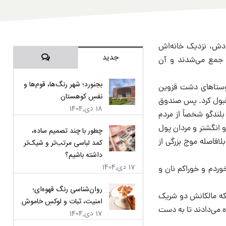
ودش، نزدیک خانه‌اش
دیدگاه‌ها
جدید
ش جمع می‌شدند و آن
بجنورد؛ شهر رنگ‌ها، قوم‌ها و
شهر بوئین‌زهرا و روستاهای دشت قزوین
نفسِ کوهستان
و قبول کرد. پس صندوق
18 دی,1404
بلندگو شخصاً از مردم
و انگشتر و مردان پول
چطور با چند تصمیم ساده،
لافاصله موج بزرگی از
کمد لباسی مرتب‌تر و شیک‌تر
داشته باشیم؟
17 دی,1404
وردم و خوراکم نان و
روان‌شناسی رنگ قهوه‌ای؛
ه نادر می‌آمد که مالکانش دو شریک
امنیت، ثبات و لوکسِ خاموش
ه می‌دادند تا به دست
17 دی,1404