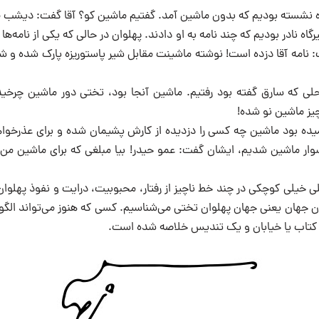
اه نشسته بودیم که بدون ماشین آمد. گفتیم ماشین کو؟ آقا گفت: دیشب م
اه نادر بودیم که چند نامه به او دادند. پهلوان در حالی که یکی از نامه‌ها
 نامه آقا دزده است! نوشته ماشینت مقابل شیر پاستوریزه پارک شده و شر
حلی که سارق گفته بود رفتیم. ماشین آنجا بود، تختی دور ماشین چرخید
یز ماشین نو شده!
میده بود ماشین چه کسی را دزدیده از کارش پشیمان شده و برای عذرخوا
سوار ماشین شدیم، ایشان گفت: عمو حیدر! بیا مبلغی که برای ماشین من 
 خیلی کوچکی در چند خط ناچیز از رفتار، محبوبیت، درایت و نفوذ پهلوان 
ان جهان یعنی جهان پهلوان تختی می‌شناسیم. کسی که هنوز می‌تواند الگو
ام کتاب یا خیابان و یک تندیس خلاصه شده است.