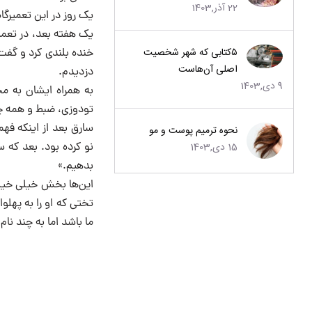
22 آذر,1403
یک روز در این تعمیرگ
یک هفته بعد، در تعمیرگ
۵کتابی که شهر شخصیت
خنده بلندی کرد و گفت:
اصلی آن‌هاست
دزدیدم.
9 دی,1403
به همراه ایشان به م
تودوزی، ضبط و همه چ
سارق بعد از اینکه فه
نحوه ترمیم پوست و مو
15 دی,1403
نو کرده بود. بعد که 
بدهیم.»
این‌ها بخش خیلی خیلی
تختی که او را به پهلو
ما باشد اما به چند ن