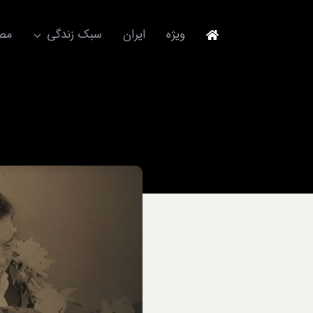
Ski
t
ویژه
ایران
سبک زندگی
مصا
conten
جهانگردی
مد و فشن
آکسسوری
استایل
برند
لباس
آداب معاشرت
ورزش/ سلامت/ زیبایی
تکنولوژی
خودرو