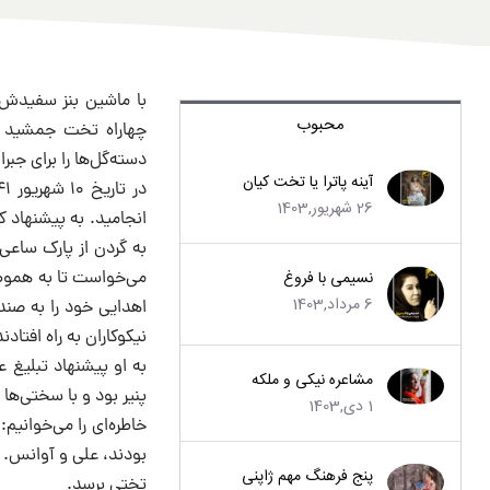
با ماشین بنز سفیدش 
محبوب
چهاراه تخت جمشید که
دسته‌گل‌ها را برای جبر
آینه پاترا یا تخت کیان
26 شهریور,1403
انجامید. به پیشنهاد 
به گردن از پارک ساعی 
نسیمی با فروغ
می‌خواست تا به هموطنا
6 مرداد,1403
اهدایی خود را به صندو
نیکوکاران به راه افتاد
به او پیشنهاد تبلیغ 
مشاعره نیکی و ملکه
پنیر بود و با سختی‌ها
1 دی,1403
بودند، علی و آوانس. م
پنج فرهنگ مهم ژاپنی
تختی برسد.