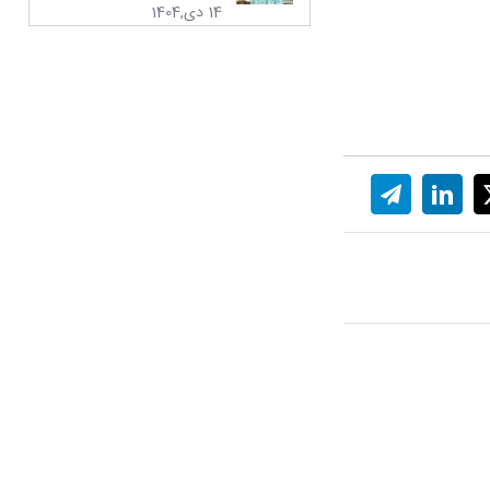
14 دی,1404