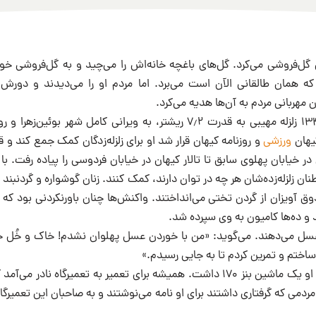
گل‌فروشی می‌کرد. گل‌های باغچه خانه‌اش را می‌چید و به گل‌فروشی خ
 همان طالقانی الآن است می‌برد. اما مردم او را می‌دیدند و دور
ان مهربانی مردم به آن‌ها هدیه می‌کرد.
در تاریخ ۱۰ شهریور ۱۳۴۱ زلزله مهیبی به قدرت ۷٫۲ ریشتر، به ویرانی کامل 
کیهان
ورزشی
و روزنامه کیهان قرار شد او برای زلزله‌زدگان کمک جمع کند 
در خیابان پهلوی سابق تا تالار کیهان در خیابان فردوسی را پیاده رفت. با 
ن زلزله‌زده‌شان هر چه در توان دارند، کمک کنند. زنان گوشواره و گردنبند 
ق آویزان از گردن تختی می‌انداختند. واکنش‌ها چنان باورنکردنی بود که ب
ند و ده‌ها کامیون به وی سپرده شد.
عسل می‌دهند. می‌گوید: «من با خوردن عسل پهلوان نشدم! خاک و خُل خ
 ساختم و تمرین کردم تا به جایی رسیدم.»
خاطره‌ای را می‌خوانیم: او یک ماشین بنز ۱۷۰ داشت. همیشه برای تعمیر به تعمیرگا
ردمی که گرفتاری داشتند برای او نامه می‌نوشتند و به صاحبان این تعمیرگا