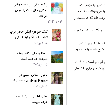
رنگ‌درمانی در لباس؛ وقتی
اشین را دزدیدند.
استایل حالِ دلت را عوض
 را می‌خواند، یک دفعه
می‌کند
منده‌ام که ماشینت را
16 دی,1404
 و گفت: لاستیک‌ها،
کیک جواهر: کیکی خاص برای
تولد ۶۲ سالگی نیتا آمبانی
15 دی,1404
هی همه چیز ماشین را
خرج شده را به خیریه
لرستان؛ جایی که طایفه با
طبیعت هم‌خانه است
ایرانی است. غلامرضا
15 دی,1404
ی خوبی برای رفتارهای
تحول استایل امیلی در
«Emily in Paris» فصل ۵
14 دی,1404
وقتی لباس، آرام‌تر از صدا
حرف می‌زند