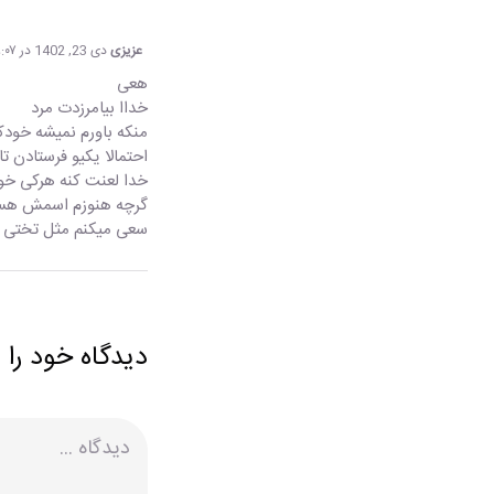
عزیزی
دی 23, 1402 در ۸:۰۷ ب.ظ
هعی
خداا بیامرزدت مرد
منکه باورم نمیشه خودک
احتمالا یکیو فرستادن ت
خدا لعنت کنه هرکی خو
گرچه هنوزم اسمش ه
سعی میکنم مثل تختی ب
دیدگاه خود را 
دیدگاه