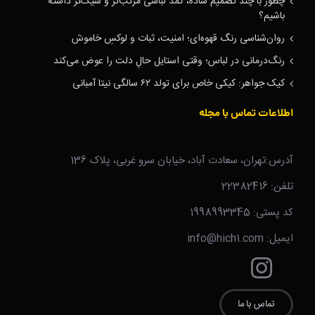
چطور با چند تصمیم ساده، کمد لباسی مرتب‌تر و شیک‌تر داشته
باشیم؟
روان‌شناسی رنگ قهوه‌ای؛ امنیت، ثبات و لوکسِ خاموش
رنگ‌درمانی در لباس؛ وقتی استایل حالِ دلت را عوض می‌کند
کیک جواهر: کیکی خاص برای تولد ۶۲ سالگی نیتا آمبانی
اطلاعات تماس با مجله
آدرس:تهران، سعادت آباد، خیابان سرو غربی، پلاک 136
تلفن: 22382416
کد پستی: 1998993345
ایمیل: info@hich1.com
تماس با ما