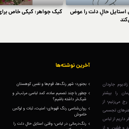
ی استایل حالِ دلت را عوض
کیک جواهر: کیکی خاص برای تولد ۶۲ سالگی نی
کند
آخرین نوشته‌ها
بجنورد؛ شهر رنگ‌ها، قوم‌ها و نفسِ کوهستان
ادبوم جاودان
‌مان را بیشتر
چطور با چند تصمیم ساده، کمد لباسی مرتب‌تر و
شیک‌تر داشته باشیم؟
رج می‌زنیم؛ از
روان‌شناسی رنگ قهوه‌ای؛ امنیت، ثبات و لوکسِ
ا هنرهای تجسمی
خاموش
ر داریم از لباس
رنگ‌درمانی در لباس؛ وقتی استایل حالِ دلت را
د و فشن. و از