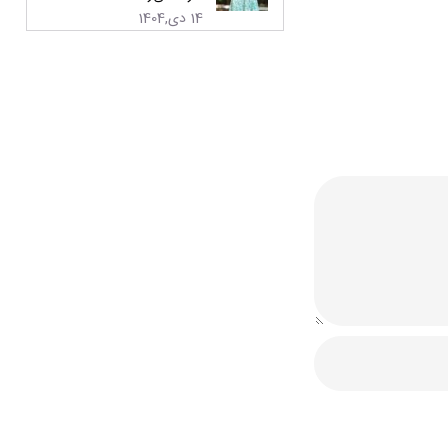
14 دی,1404