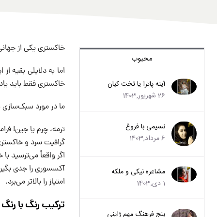
خاکستری یکی از جهانی‌
محبوب
اما به دلایلی بقیه از
آینه پاترا یا تخت کیان
خاکستری فقط باید یاد 
26 شهریور,1403
ما در مورد سبک‌سازی 
نسیمی با فروغ
ترمه، چرم یا جین! فرا
6 مرداد,1403
گرافیت سرد و خاکستری
اگر واقعاً می‌ترسید ب
آکسسوری را جدی بگیرید
مشاعره نیکی و ملکه
امتیاز را بالاتر می‌برد.
1 دی,1403
ترکیب رنگ با رنگ
پنج فرهنگ مهم ژاپنی