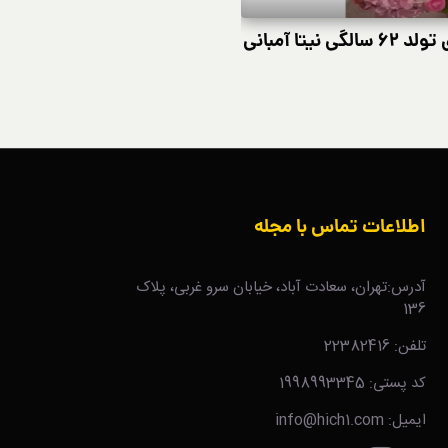
تا آمبانی
تحول استایل امیلی در «Emily in Paris» فصل ۵
اطلاعات تماس با مجله
آدرس:تهران، سعادت آباد، خیابان سرو غربی، پلاک
136
تلفن: 22382416
کد پستی: 1998993345
ایمیل: info@hich1.com