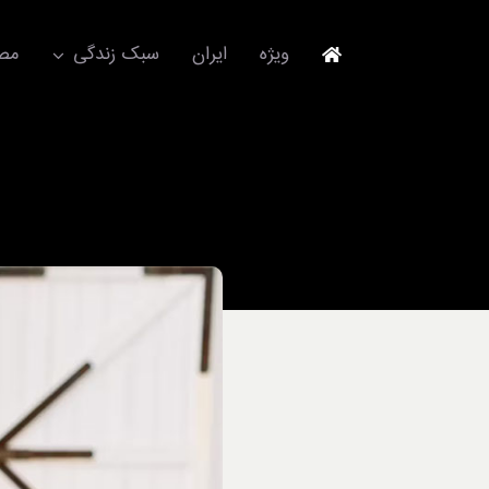
Ski
t
ویژه
ایران
سبک زندگی
مصا
conten
جهانگردی
مد و فشن
آکسسوری
استایل
برند
لباس
آداب معاشرت
ورزش/ سلامت/ زیبایی
تکنولوژی
خودرو