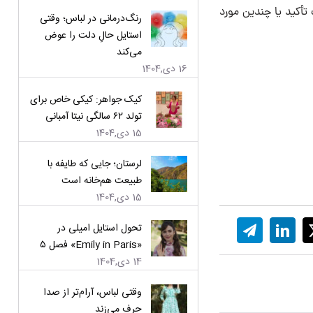
 تأکید یا چندین مورد
رنگ‌درمانی در لباس؛ وقتی
استایل حالِ دلت را عوض
می‌کند
16 دی,1404
کیک جواهر: کیکی خاص برای
تولد ۶۲ سالگی نیتا آمبانی
15 دی,1404
لرستان؛ جایی که طایفه با
طبیعت هم‌خانه است
15 دی,1404
تحول استایل امیلی در
«Emily in Paris» فصل ۵
14 دی,1404
وقتی لباس، آرام‌تر از صدا
حرف می‌زند