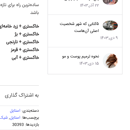
ساده‌ترین راه برای تا
22 آذر,1403
باشد
۵کتابی که شهر شخصیت
خاکستری + زرد خامه‌ای
اصلی آن‌هاست
خاکستری + بژ
9 دی,1403
خاکستری + نارنجی
خاکستری + قرمز
نحوه ترمیم پوست و مو
خاکستری + آبی
15 دی,1403
به اشتراک گذاری
دسته‌بندی:
استایل
برچسب‌ها:
استایل
,
شیک 
بازدیدها: 30393