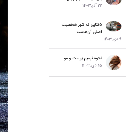
22 آذر,1403
۵کتابی که شهر شخصیت
اصلی آن‌هاست
9 دی,1403
نحوه ترمیم پوست و مو
15 دی,1403