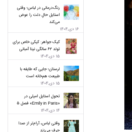
رنگ‌درمانی در لباس؛ وقتی
استایل حالِ دلت را عوض
می‌کند
16 دی,1404
کیک جواهر: کیکی خاص برای
تولد ۶۲ سالگی نیتا آمبانی
15 دی,1404
لرستان؛ جایی که طایفه با
طبیعت هم‌خانه است
15 دی,1404
تحول استایل امیلی در
«Emily in Paris» فصل ۵
14 دی,1404
وقتی لباس، آرام‌تر از صدا
حرف می‌زند