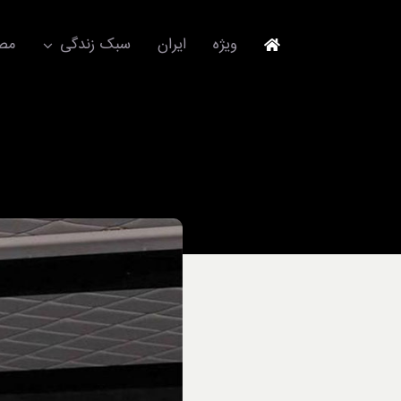
Ski
t
ویژه
ایران
سبک زندگی
مصا
conten
جهانگردی
مد و فشن
آکسسوری
استایل
برند
لباس
آداب معاشرت
ورزش/ سلامت/ زیبایی
تکنولوژی
خودرو