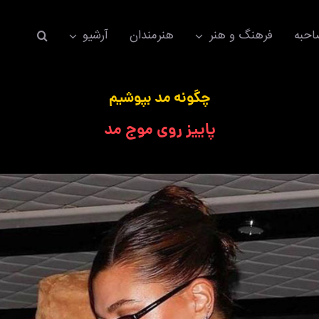
حبه
فرهنگ و هنر
هنرمندان
آرشیو
چگونه مد بپوشیم
پاییز روی موج مد
اکسسوری