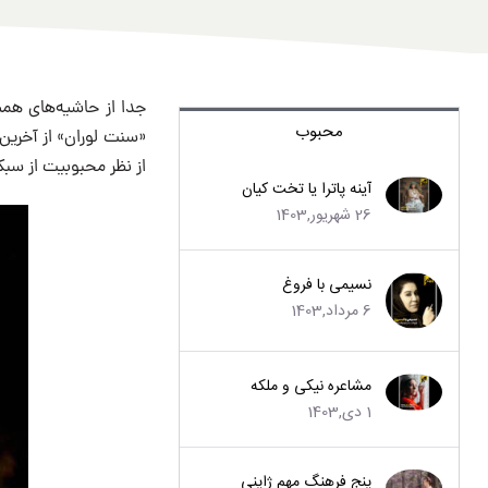
جدا از حاشیه‌های هم
محبوب
«سنت لوران» از آخرین
از نظر محبوبیت از سبک
آینه پاترا یا تخت کیان
26 شهریور,1403
نسیمی با فروغ
6 مرداد,1403
مشاعره نیکی و ملکه
1 دی,1403
پنج فرهنگ مهم ژاپنی