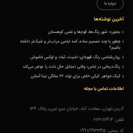
درباره ما
آخرین نوشته‌ها
بجنورد؛ شهر رنگ‌ها، قوم‌ها و نفسِ کوهستان
چطور با چند تصمیم ساده، کمد لباسی مرتب‌تر و شیک‌تر داشته
باشیم؟
روان‌شناسی رنگ قهوه‌ای؛ امنیت، ثبات و لوکسِ خاموش
رنگ‌درمانی در لباس؛ وقتی استایل حالِ دلت را عوض می‌کند
کیک جواهر: کیکی خاص برای تولد ۶۲ سالگی نیتا آمبانی
اطلاعات تماس با مجله
آدرس:تهران، سعادت آباد، خیابان سرو غربی، پلاک 136
تلفن: 22382416
کد پستی: 1998993345