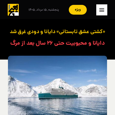
Ski
t
ویژه
پنجشنبه, 15 مرداد, 1405
کنترلر
conten
صفحه‌بندی
– صفحه اصلی
«کشتی عشق تابستانی» دایانا و دودی غرق شد
– ایران
دایانا و محبوبیت حتی ۲۶ سال بعد از مرگ
– سبک زندگی
– مصاحبه
– فرهنگ و هنر
– هنرمندان
– آرشیو
– تماس با ما