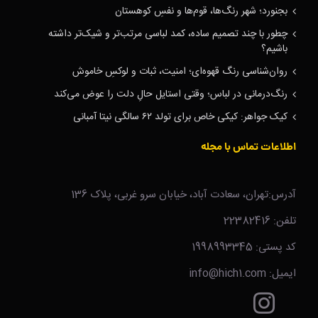
بجنورد؛ شهر رنگ‌ها، قوم‌ها و نفسِ کوهستان
چطور با چند تصمیم ساده، کمد لباسی مرتب‌تر و شیک‌تر داشته
باشیم؟
روان‌شناسی رنگ قهوه‌ای؛ امنیت، ثبات و لوکسِ خاموش
رنگ‌درمانی در لباس؛ وقتی استایل حالِ دلت را عوض می‌کند
کیک جواهر: کیکی خاص برای تولد ۶۲ سالگی نیتا آمبانی
اطلاعات تماس با مجله
آدرس:تهران، سعادت آباد، خیابان سرو غربی، پلاک 136
تلفن: 22382416
کد پستی: 1998993345
ایمیل: info@hich1.com