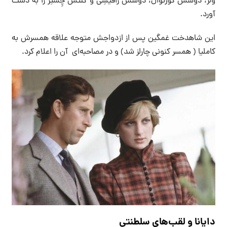
ولز، دوشس کورنوال، دوشس رافیسِی و کنتس چِستِر را به دست
آورد.
این شاهدخت غمگین پس از ازدواجش متوجه علاقه همسرش به
کاملیا ( همسر کنونی چارلز شد) و در مصاحبه‌ای آن را اعلام کرد‌.
دایانا و لقب‌های سلطنتی