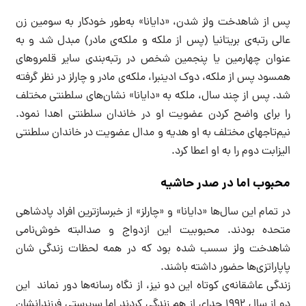
پس از شاهدخت ولز شدن، «دایانا» به‌طور خودکار به سومین زن
عالی رتبه‌ی بریتانیا (پس از ملکه و ملکه‌ی مادر) مبدل شد و به
عنوان چهارمین یا پنجمین شخص در رتبه‌بندی سایر قلمروهای
همسود پس از ملکه، دوک ادینبرا، ملکه‌ی مادر و چارلز در نظر گرفته
شد. پس از چند سال، ملکه به «دایانا» نشان‌های سلطنتی مختلف
را برای واضح کردن عضویت او در خاندان سلطنتی اهدا نمود.
نیم‌تاجهای مختلف به او هدیه و مدال عضویت در خاندان سلطنتی
الیزابت دوم را به او اعطا کرد.
محبوب اما در صدر حاشیه
در تمام این سال‌ها «دایانا» و «چارلز» از خبرسازترین افراد پادشاهی
متحده بودند. محبوبیت این ازدواج و صدالبته خوش‌نامی
شاهدخت ولز سسب شده بود که در همه لحظات زندگی شان
پاپاراتزی‌ها حضور داشته باشند.
زندگی عاشقانه‌ی کوتاه این دو نیز، از نگاه رسانه‌ها دور نماند‌ این
دو از سال ۱۹۹۲ جدای از هم زندگی کردند اما سرپرستی فرزندانشان