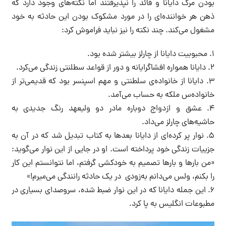
بودن مرگ دایانا و فائد را نپذیرفتند اما نکته‌های وجود دارد که
ذهن هر خواننده‌ای را در مورد مشکوک بودن این حادثه به خود
مشغول می‌کند. چند نکته را نیز نباید فراموش کرد:
1. محبوبیت دایانا از چارلز بیشتر شده بود.
2. دایانا همواره افشاگرایانه و دور از قواعد سطلنتی زندگی می‌کرد.
3. دایانا از خانواده‌ی سلطنتی و مهم اسپنسر بود که قدیمی‌تر از
خانواده‌س ملکه به حساب می‌آمد.
4. عشق و ازدواج دوباره مادر دو ولیعهد رنگ جدیدی به
حاشیه‌های چارلز می‌داد.
5. نوار پر کرده‌ای از دایانا بعدها به کتاب تبدیل شد که در آن به
جزییات زندگی خود پرداخته است. او در جایی از اين نوار می‌گوید:
«من بارها و بارها تصميم به خودکشی گرفتم، اما نتوانستم اين کار
را بکنم، ولس می‌دانم به‌زودی در يک حادثه رانندگی می‌ميرم!»
6. اين جمله دايانا که در اين نوار ضبط شده، سروصدای بسياری در
مطبوعات انگليس به پا کرد.