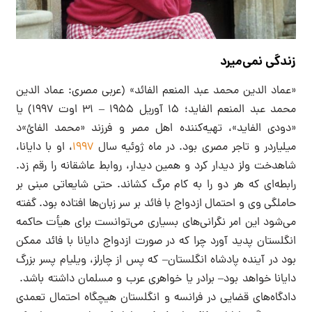
زندگی نمی‌میرد
«عماد الدین محمد عبد المنعم الفائد» (عربی مصری: عماد الدین
محمد عبد المنعم الفاید؛ ۱۵ آوریل ۱۹۵۵ – ۳۱ اوت ۱۹۹۷) یا
«دودی الفاید»، تهیه‌کننده اهل مصر و فرزند «محمد الفائ»د
میلیاردر و تاجر مصری بود. در ماه ژوئیه سال
۱۹۹۷
، او با دایانا،
شاهدخت ولز دیدار کرد و همین دیدار، روابط عاشقانه را رقم زد.
رابطه‌ای که هر دو را به کام مرگ کشاند. حتی شایعاتی مبنی بر
حاملگی وی و احتمال ازدواج با فائد بر سر زبان‌ها افتاده بود. گفته
می‌شود این امر نگرانی‌های بسیاری می‌توانست برای هیأت حاکمه
انگلستان پدید آورد چرا که در صورت ازدواج دایانا با فائد ممکن
بود در آینده پادشاه انگلستان– که پس از چارلز، ویلیام پسر بزرگ
دایانا خواهد بود– برادر یا خواهری عرب و مسلمان داشته باشد.
دادگاه‌های قضایی در فرانسه و انگلستان هیچگاه احتمال تعمدی