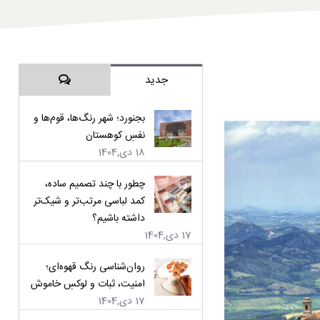
دیدگاه‌ها
جدید
بجنورد؛ شهر رنگ‌ها، قوم‌ها و
نفسِ کوهستان
18 دی,1404
چطور با چند تصمیم ساده،
کمد لباسی مرتب‌تر و شیک‌تر
داشته باشیم؟
17 دی,1404
روان‌شناسی رنگ قهوه‌ای؛
امنیت، ثبات و لوکسِ خاموش
17 دی,1404