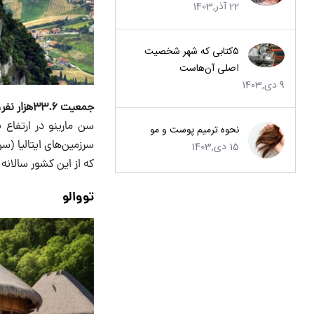
22 آذر,1403
۵کتابی که شهر شخصیت
اصلی آن‌هاست
9 دی,1403
جمعیت ۳۳.۶هزار نفر، مساحت ۶۱ کیلومتر مربع.
نحوه ترمیم پوست و مو
سرزمین‌های ایتالیا (سن
15 دی,1403
که از این کشور سالانه
تووالو