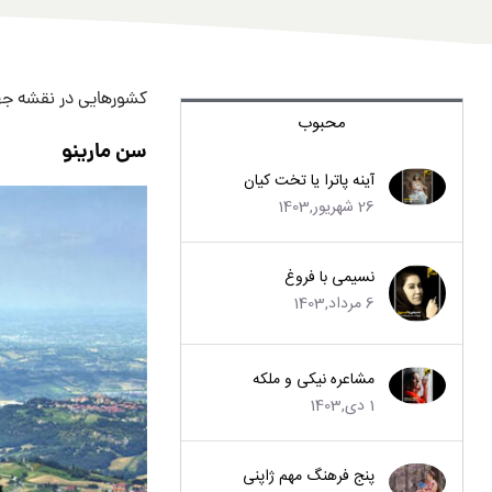
کشورهایی در نقشه جهان
محبوب
سن مارینو
آینه پاترا یا تخت کیان
26 شهریور,1403
نسیمی با فروغ
6 مرداد,1403
مشاعره نیکی و ملکه
1 دی,1403
پنج فرهنگ مهم ژاپنی