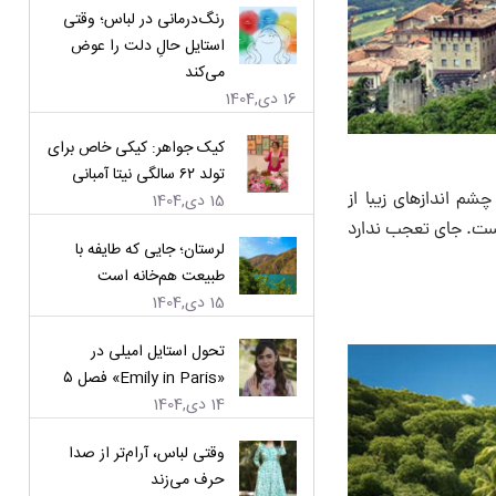
رنگ‌درمانی در لباس؛ وقتی
استایل حالِ دلت را عوض
می‌کند
16 دی,1404
کیک جواهر: کیکی خاص برای
تولد ۶۲ سالگی نیتا آمبانی
 با چشم اندازهای زیبا از
15 دی,1404
ت. جای تعجب ندارد
لرستان؛ جایی که طایفه با
طبیعت هم‌خانه است
15 دی,1404
تحول استایل امیلی در
«Emily in Paris» فصل ۵
14 دی,1404
وقتی لباس، آرام‌تر از صدا
حرف می‌زند