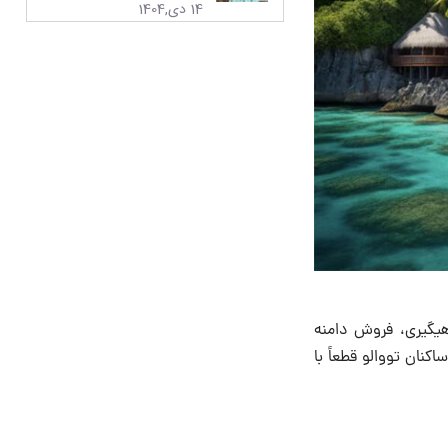
14 دی,1404
هیگیری، فروش دامنه
کنان تووالو قطعاً با