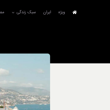
Ski
t
ویژه
ایران
سبک زندگی
مصا
conten
جهانگردی
مد و فشن
آکسسوری
استایل
برند
لباس
آداب معاشرت
ورزش/ سلامت/ زیبایی
تکنولوژی
خودرو