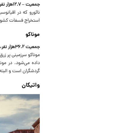
جمعیت – ۱۲.۷هزار نفر، مساحت ۲۱کیلومتر مربع.
نائورو که در اقیانوس
استخراج فسفات کشوری 
موناکو
جمعیت ۳۶.۲هزار نفر، مساحت ۱.۹۵کیلومتر مربع.
موناکو سرزمینی پر زرق
داده می‌شود. در مونا
گردشگران است و البته، مون
واتیکان