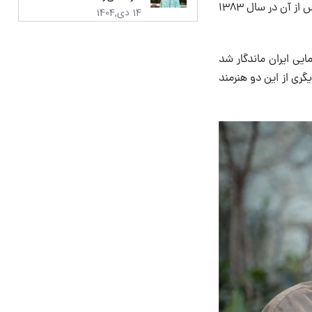
کیومرث پور احمد «کودکی نیمه تمام» را که شرح حال خود بود در قالب کتابی به چاپ رساند و پس از آن در سال ۱۳۸۳
14 دی,1404
ایی ایران ماندگار شد
جذابِ دیگری از این دو هنرمند