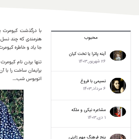
با درگذشت کیومرث پور
محبوب
هنرمندی که چند نسل را
جا یاد و خاطره کیومرث پ
آینه پاترا یا تخت کیان
26 شهریور,1403
برایمان ساخت را با آن
اتوبوس شب…
نسیمی با فروغ
6 مرداد,1403
مشاعره نیکی و ملکه
1 دی,1403
پنج فرهنگ مهم ژاپنی