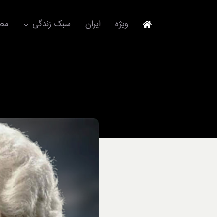
Ski
t
ویژه
ایران
سبک زندگی
مصا
conten
جهانگردی
مد و فشن
آکسسوری
استایل
برند
لباس
آداب معاشرت
ورزش/ سلامت/ زیبایی
تکنولوژی
خودرو