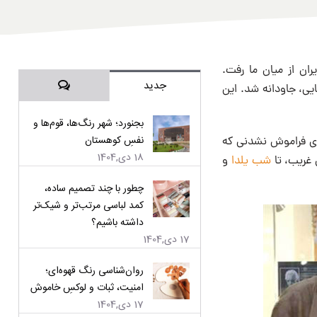
ران از میان ما رفت.
دیدگاه‌ها
جدید
ایی، جاودانه شد. این
بجنورد؛ شهر رنگ‌ها، قوم‌ها و
نفسِ کوهستان
یم و آن همه صحنه‌های فراموش نشدنی که
18 دی,1404
 غریب، تا
شب یلدا
و
چطور با چند تصمیم ساده،
کمد لباسی مرتب‌تر و شیک‌تر
داشته باشیم؟
17 دی,1404
روان‌شناسی رنگ قهوه‌ای؛
امنیت، ثبات و لوکسِ خاموش
17 دی,1404