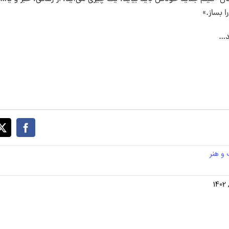
 بساز.»
د…
و هنر