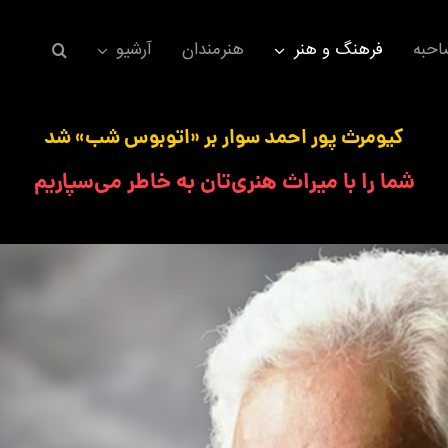
حبه
فرهنگ و هنر
هنرمندان
آرشیو
کیومرث پور احمد سوار بر «اتوبوس شب» شد
شما را با میراث هنری‌تان به خاطر می‌سپاریم
اکسسوری