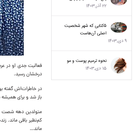
22 آذر,1403
۵کتابی که شهر شخصیت
اصلی آن‌هاست
9 دی,1403
نحوه ترمیم پوست و مو
فعالیت جدی او در عرص
15 دی,1403
درخشان رسید.
در خاطرات‌اش گفته بود
باز شد و برای همیشه فی
متولدین دهه شصت او
کم‌نظیر باقی ماند. زن
ماند…