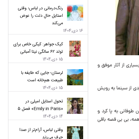
رنگ‌درمانی در لباس؛ وقتی
استایل حالِ دلت را عوض
می‌کند
16 دی,1404
کیک جواهر: کیکی خاص برای
تولد ۶۲ سالگی نیتا آمبانی
15 دی,1404
یاری از آثار موفق و
لرستان؛ جایی که طایفه با
طبیعت هم‌خانه است
15 دی,1404
یدی از سینما به رویش
تحول استایل امیلی در
«Emily in Paris» فصل ۵
 طوفانی به پا کرد و
14 دی,1404
 همه، بی بی قصه باقی
وقتی لباس، آرام‌تر از صدا
حرف می‌زند