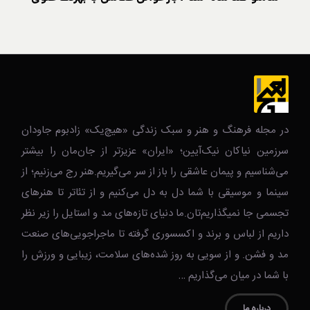
در مجله فرهنگ و هنر و سبک زندگی‌ «هیچ‌یک» زادبوم جاودان
سرزمین نیاکان نیک‌‌‌آیین؛ «ایران» عزیزتر از جان‌مان را بیشتر
می‌شناسیم و پیمان عاشقی را باز از سر می‌گیریم.هنر رج می‌زنیم؛ از
سینما و موسیقی با شما دل به دل می‌کنیم و از تئاتر تا هنرهای
تجسمی جا نمیگذاریم‌تان.ما دنیای تازه‌های مد و استایل را زیر نظر
داریم از لباس و برند و اکسسوری گرفته تا ماجراجویی‌های صنعت
مد و فشن. و از سویی به روز شده‌های سلامت، زیبایی و ورزش را
با شما در میان می‌گذاریم …
درباره ما