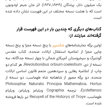
یک میلیون دلار، پرندگان (۱۸۳۸_۱۸۲۷) اثر جان جیمز اودوبون
است که با هشت نسخه مختلف در این فهرست نشان داده شده
است.
کتاب‌های دیگری که چندین بار در این فهرست قرار
گرفته‌اند عبارتند از:
اولین برگه نمایشنامه‌های
شکسپیر
با پنج نسخه مجزا و پنج نسخه
چاپی مجزا از اعلامیه استقلال ایالات متحده، کتاب مقدس
گوتنبرگ و سرخپوستان آمریکای شمالی با چهار نسخه جداگانه، سه
نسخه از دی. Revolutionibus orbium coelestium، هر کدام دو
چاپ از اعلامیه رهایی و سیزدهمین متمم قانون اساسی ایالات
متحده، دو برگه مصور از شاهنامه شاه طهماسب، دو نسخه از
Philosophiæ Naturalis Principia Mathematica، Hortus
Eystettensis، ترجمه Cographia ویلیامز ویلیامز، ویلیام
طهماسب. Recuyell of the Historys of Troye نیز بارها فروخته
شده است.