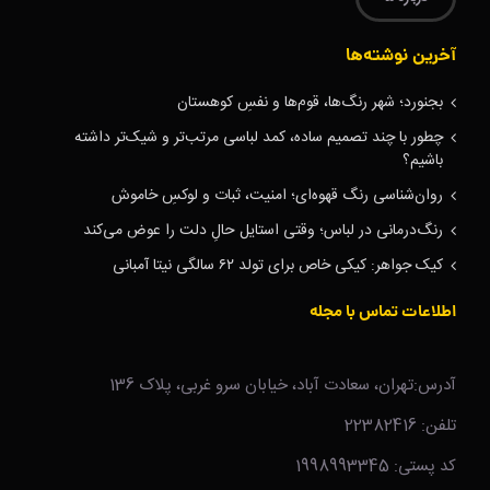
آخرین نوشته‌ها
بجنورد؛ شهر رنگ‌ها، قوم‌ها و نفسِ کوهستان
چطور با چند تصمیم ساده، کمد لباسی مرتب‌تر و شیک‌تر داشته
باشیم؟
روان‌شناسی رنگ قهوه‌ای؛ امنیت، ثبات و لوکسِ خاموش
رنگ‌درمانی در لباس؛ وقتی استایل حالِ دلت را عوض می‌کند
کیک جواهر: کیکی خاص برای تولد ۶۲ سالگی نیتا آمبانی
اطلاعات تماس با مجله
آدرس:تهران، سعادت آباد، خیابان سرو غربی، پلاک 136
تلفن: 22382416
کد پستی: 1998993345