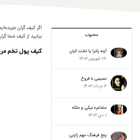
اگر کیف گران خریده‌اید
محبوب
بیایید از کیف شما گران
کیف پول تخم مرغ عید پاک 
آینه پاترا یا تخت کیان
26 شهریور,1403
نسیمی با فروغ
6 مرداد,1403
مشاعره نیکی و ملکه
1 دی,1403
پنج فرهنگ مهم ژاپنی