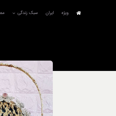
Ski
t
ویژه
ایران
سبک زندگی
مصا
conten
جهانگردی
مد و فشن
آکسسوری
استایل
برند
لباس
آداب معاشرت
ورزش/ سلامت/ زیبایی
تکنولوژی
خودرو