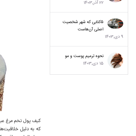
22 آذر,1403
۵کتابی که شهر شخصیت
اصلی آن‌هاست
9 دی,1403
نحوه ترمیم پوست و مو
15 دی,1403
کیف پول تخم مرغ عید 
که به دلیل خلاقیت‌ه