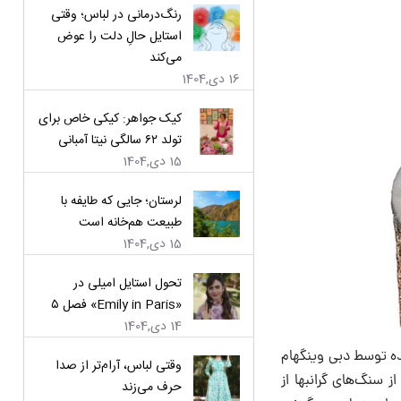
رنگ‌درمانی در لباس؛ وقتی
استایل حالِ دلت را عوض
می‌کند
16 دی,1404
کیک جواهر: کیکی خاص برای
تولد ۶۲ سالگی نیتا آمبانی
15 دی,1404
لرستان؛ جایی که طایفه با
طبیعت هم‌خانه است
15 دی,1404
تحول استایل امیلی در
«Emily in Paris» فصل ۵
14 دی,1404
ده توسط دبی وینگهام
وقتی لباس، آرام‌تر از صدا
سنگ‌های گرانبها از
حرف می‌زند