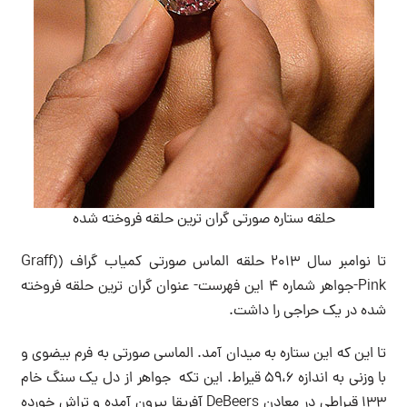
حلقه ستاره صورتی گران ترین حلقه فروخته شده
تا نوامبر سال ۲۰۱۳ حلقه الماس صورتی کمیاب گراف ((Graff
Pink-جواهر شماره ۴ این فهرست- عنوان گران ترین حلقه فروخته
شده در یک حراجی را داشت.
تا این که این ستاره به میدان آمد. الماسی صورتی به فرم بیضوی و
با وزنی به اندازه ۵۹،۶ قیراط. این تکه جواهر از دل یک سنگ خام
۱۳۳ قیراطی در معادن DeBeers آفریقا بیرون آمده و تراش خورده