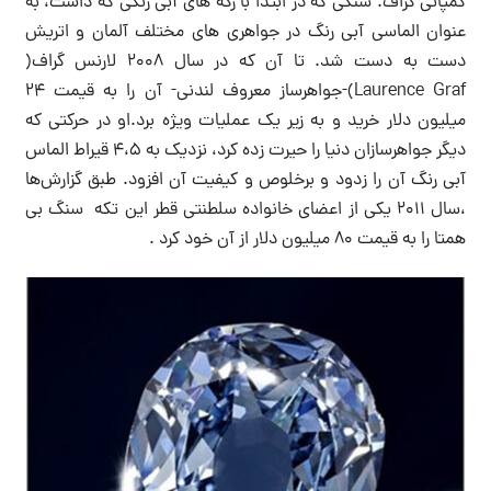
کمپانی گراف. سنگی که در ابتدا با رگه های آبی رنگی که داشت، به
عنوان الماسی آبی رنگ در جواهری های مختلف آلمان و اتریش
دست به دست شد. تا آن که در سال ۲۰۰۸ لارنس گراف(
Laurence Graf)-جواهرساز معروف لندنی- آن را به قیمت ۲۴
میلیون دلار خرید و به زیر یک عملیات ویژه برد.او در حرکتی که
دیگر جواهرسازان دنیا را حیرت زده کرد، نزدیک به ۴،۵ قیراط الماس
آبی رنگ آن را زدود و برخلوص و کیفیت آن افزود. طبق گزارش‌ها
،سال ۲۰۱۱ یکی از اعضای خانواده سلطنتی قطر این تکه سنگ بی
همتا را به قیمت ۸۰ میلیون دلار از آن خود کرد .