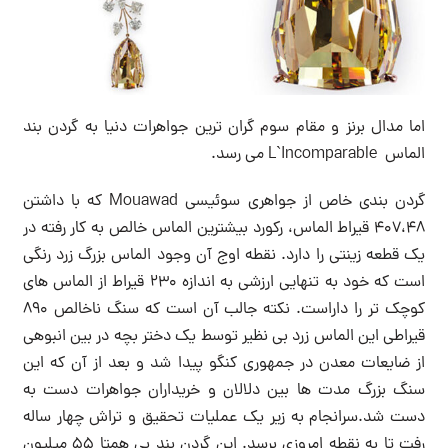
اما مدال برنز و مقام سوم گران ترین جواهرات دنیا به گردن بند
الماس L`Incomparable می رسد.
گردن بندی خاص از جواهری سوئیسی Mouawad که با داشتن
۴۰۷،۴۸ قیراط الماس، رکورد بیشترین الماس خالص به کار رفته در
یک قطعه زینتی را دارد. نقطه اوج آن وجود الماس بزرگ زرد رنگی
است که خود به تنهایی ارزشی به اندازه ۲۳۰ قیراط از الماس های
کوچک تر را داراست. نکته جالب آن است که سنگ ناخالص ۸۹۰
قیراطی این الماس زرد بی نظیر توسط یک دختر بچه در بین انبوهی
از ضایعات معدن در جمهوری کنگو پیدا شد و بعد از آن که این
سنگ بزرگ مدت ها بین دلالان و خریداران جواهرات دست به
دست شد.سرانجام به زیر یک عملیات تحقیق و تراش چهار ساله
رفت تا به نقطه امروزی برسد. این گردن بند بی همتا ۵۵ میلیون