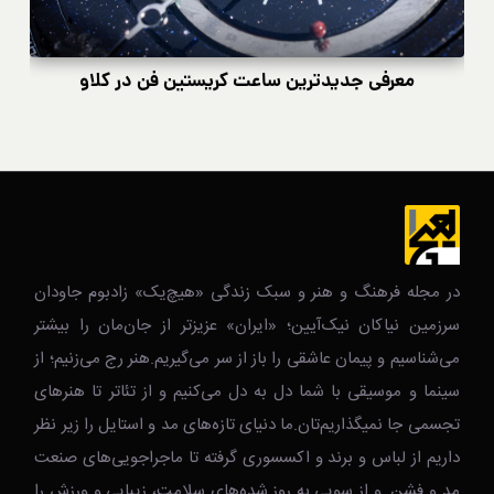
ن فن در کلاو
مدل‌های خاص و لوکس بولگاری Bvlgari
در مجله فرهنگ و هنر و سبک زندگی‌ «هیچ‌یک» زادبوم جاودان
سرزمین نیاکان نیک‌‌‌آیین؛ «ایران» عزیزتر از جان‌مان را بیشتر
می‌شناسیم و پیمان عاشقی را باز از سر می‌گیریم.هنر رج می‌زنیم؛ از
سینما و موسیقی با شما دل به دل می‌کنیم و از تئاتر تا هنرهای
تجسمی جا نمیگذاریم‌تان.ما دنیای تازه‌های مد و استایل را زیر نظر
داریم از لباس و برند و اکسسوری گرفته تا ماجراجویی‌های صنعت
مد و فشن. و از سویی به روز شده‌های سلامت، زیبایی و ورزش را