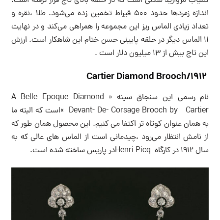
کمیاب مروارید شکلی است که در حلقه بالای تاج قرار گرفته است.
اندازه زمردها حدود ۵۰۰ قیراط تخمین زده می‌شود. طلا ،نقره و
تعداد زیادی الماس ریز این مجموعه را همراهی می‌کند و در نهایت
۱۱ الماس دیگر در حلقه پایینی حسن ختام این شاهکار است. ارزش
این تاج بیش از ۱۳ میلیون دلار است .
Cartier Diamond Brooch/1912
نام رسمی این سنجاق سینه « A Belle Epoque Diamond
Devant- De- Corsage Brooch by Cartier »است که البته ما
به همان عنوان کوتاه تر اکتفا می کنیم. این محصول همان طور که
از نامش انتظار می‌رود ،چیدمانی است از الماس های عالی که به
سال ۱۹۱۲ در کارگاه Henri Picqدر پاریس ساخته شده است.