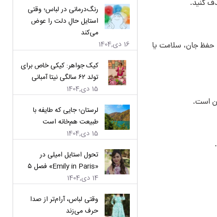
ذف کنید.
رنگ‌درمانی در لباس؛ وقتی
استایل حالِ دلت را عوض
می‌کند
16 دی,1404
د حفظ جان، سلامت یا
کیک جواهر: کیکی خاص برای
تولد ۶۲ سالگی نیتا آمبانی
15 دی,1404
ان است.
لرستان؛ جایی که طایفه با
طبیعت هم‌خانه است
15 دی,1404
تحول استایل امیلی در
«Emily in Paris» فصل ۵
14 دی,1404
وقتی لباس، آرام‌تر از صدا
حرف می‌زند