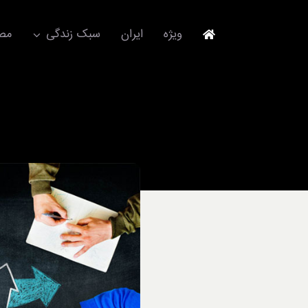
Ski
t
ویژه
ایران
سبک زندگی
مصا
conten
جهانگردی
مد و فشن
آکسسوری
استایل
برند
لباس
آداب معاشرت
ورزش/ سلامت/ زیبایی
تکنولوژی
خودرو