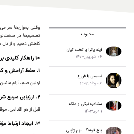
وقتی بحران‌ها سر می
محبوب
تصمیم‌ها در سخت‌ترین
کاهش دهیم و از دل بح
آینه پاترا یا تخت کیان
26 شهریور,1403
۱۰ راهکار کلیدی برای مدیریت مواقع بحرانی
1. حفظ آرامش و کنترل احساسات
نسیمی با فروغ
اولین قدم، آرام ماندن
6 مرداد,1403
2. ارزیابی سریع شرایط
مشاعره نیکی و ملکه
قبل از هر اقدامی، موق
1 دی,1403
3. ایجاد ارتباط مؤثر
پنج فرهنگ مهم ژاپنی