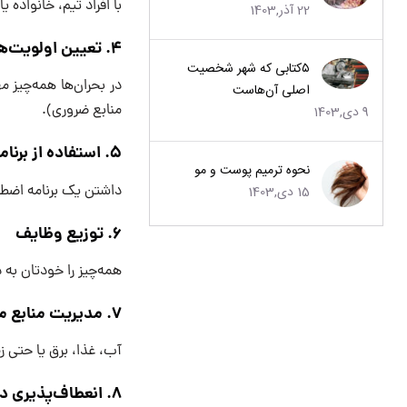
با افراد تیم، خانواده
22 آذر,1403
4. تعیین اولویت‌ها
۵کتابی که شهر شخصیت
در بحران‌ها همه‌چیز 
اصلی آن‌هاست
منابع ضروری).
9 دی,1403
5. استفاده از برنامه از پیش تعیین‌شده
نحوه ترمیم پوست و مو
داشتن یک برنامه اضطر
15 دی,1403
6. توزیع وظایف
همه‌چیز را خودتان ب
7. مدیریت منابع محدود
آب، غذا، برق یا حتی 
8. انعطاف‌پذیری در تصمیم‌گیری