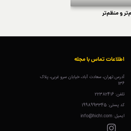
تر و منظم‌تر
چگونه از خریدهای تکان
اطلاعات تماس با مجله
آدرس:تهران، سعادت آباد، خیابان سرو غربی، پلاک
136
تلفن: 22382416
کد پستی: 1998993345
ایمیل: info@hich1.com