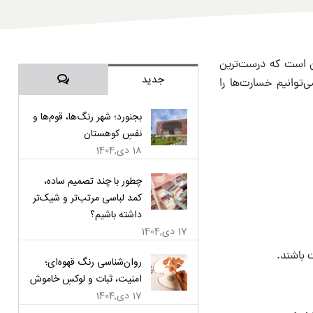
ن است که درست‌ترین
دیدگاه‌ها
جدید
‌توانیم خسارت‌ها را
بجنورد؛ شهر رنگ‌ها، قوم‌ها و
نفسِ کوهستان
18 دی,1404
چطور با چند تصمیم ساده،
کمد لباسی مرتب‌تر و شیک‌تر
داشته باشیم؟
17 دی,1404
 باشند.
روان‌شناسی رنگ قهوه‌ای؛
امنیت، ثبات و لوکسِ خاموش
17 دی,1404