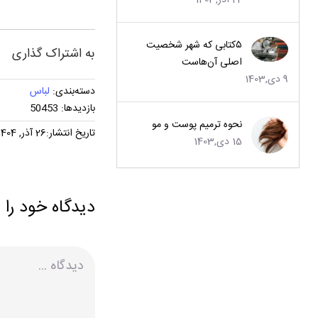
22 آذر,1403
۵کتابی که شهر شخصیت
به اشتراک گذاری
اصلی آن‌هاست
9 دی,1403
دسته‌بندی:
لباس
بازدیدها: 50453
نحوه ترمیم پوست و مو
تاریخ انتشار:26 آذر, 1404
15 دی,1403
دیدگاه خود را 
دیدگاه