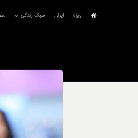
Ski
t
ویژه
ایران
سبک زندگی
مصا
conten
جهانگردی
مد و فشن
آکسسوری
استایل
برند
لباس
آداب معاشرت
ورزش/ سلامت/ زیبایی
تکنولوژی
خودرو