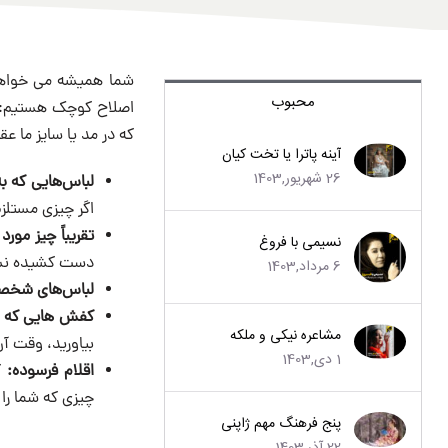
شما همیشه می خواهید
محبوب
اصلاح کوچک هستیم: ا
که در مد یا سایز ما ع
آینه پاترا یا تخت کیان
26 شهریور,1403
لباس‌هایی که به
اگر چیزی مستلز
تقریباً چیز مور
نسیمی با فروغ
دست کشیده نشد
6 مرداد,1403
لباس‌های شخصی
کفش هایی که زیب
مشاعره نیکی و ملکه
بیاورید، وقت آ
1 دی,1403
اقلام فرسوده:
گ
چیزی که شما را ش
پنج فرهنگ مهم ژاپنی