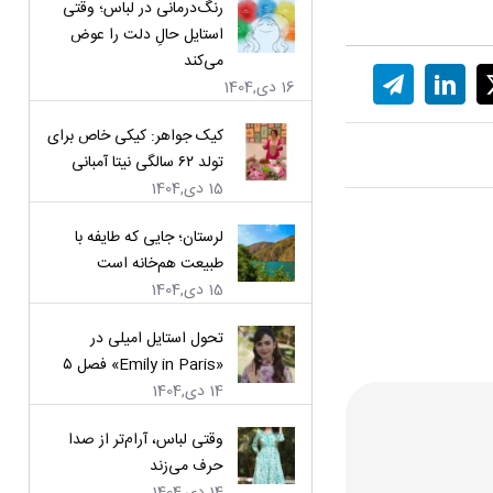
رنگ‌درمانی در لباس؛ وقتی
استایل حالِ دلت را عوض
می‌کند
16 دی,1404
کیک جواهر: کیکی خاص برای
تولد ۶۲ سالگی نیتا آمبانی
15 دی,1404
لرستان؛ جایی که طایفه با
طبیعت هم‌خانه است
15 دی,1404
تحول استایل امیلی در
«Emily in Paris» فصل ۵
14 دی,1404
وقتی لباس، آرام‌تر از صدا
حرف می‌زند