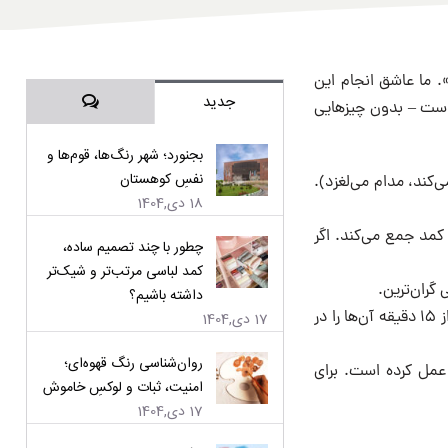
 ما عاشق انجام این
دیدگاه‌ها
جدید
است – بدون چیزهایی
بجنورد؛ شهر رنگ‌ها، قوم‌ها و
نفسِ کوهستان
کند، مدام می‌لغزد).
18 دی,1404
 کمد جمع می‌کند. اگر
چطور با چند تصمیم ساده،
کمد لباسی مرتب‌تر و شیک‌تر
گران‌ترین.
داشته باشیم؟
اگر می‌خواهید بعد از ۱۵ دقیقه آن‌ها را در
17 دی,1404
روان‌شناسی رنگ قهوه‌ای؛
عمل کرده است. برای
امنیت، ثبات و لوکسِ خاموش
17 دی,1404