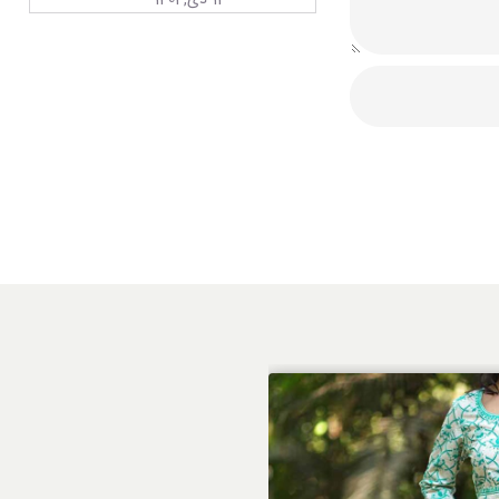
14 دی,1404