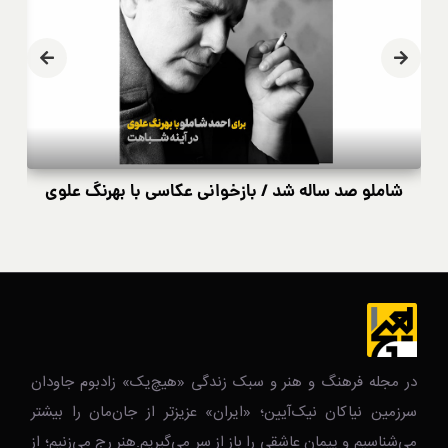
شاملو صد ساله شد / بازخوانی عکاسی با بهرنگ علوی
در مجله فرهنگ و هنر و سبک زندگی‌ «هیچ‌یک» زادبوم جاودان
سرزمین نیاکان نیک‌‌‌آیین؛ «ایران» عزیزتر از جان‌مان را بیشتر
می‌شناسیم و پیمان عاشقی را باز از سر می‌گیریم.هنر رج می‌زنیم؛ از