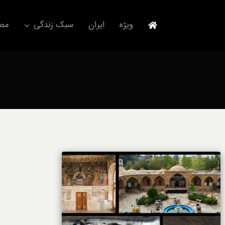
Ski
t
ویژه
ایران
سبک زندگی
مصا
conten
جهانگردی
مد و فشن
آکسسوری
استایل
برند
لباس
آداب معاشرت
ورزش/ سلامت/ زیبایی
تکنولوژی
خودرو