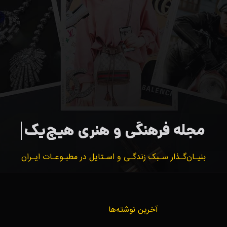
بنیـان‌گـذار سـبک زندگـی و اسـتایل در مطبـوعـات ایـران
آخرین نوشته‌ها