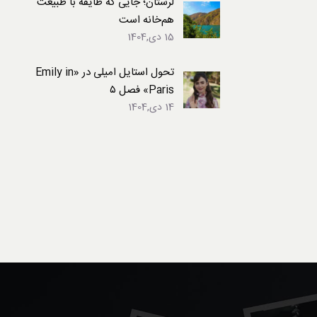
لرستان؛ جایی که طایفه با طبیعت
هم‌خانه است
15 دی,1404
تحول استایل امیلی در «Emily in
Paris» فصل ۵
14 دی,1404