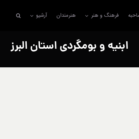
حبه
فرهنگ و هنر
هنرمندان
آرشیو
ابنیه و بومگردی استان البرز
اکسسوری