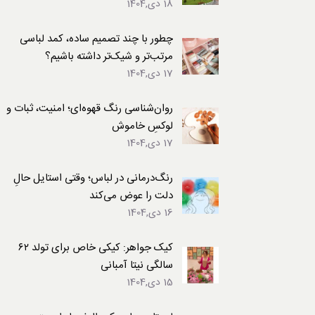
18 دی,1404
لباس
چطور با چند تصمیم ساده، کمد لباسی
مرتب‌تر و شیک‌تر داشته باشیم؟
17 دی,1404
روان‌شناسی رنگ قهوه‌ای؛ امنیت، ثبات و
لوکسِ خاموش
17 دی,1404
رنگ‌درمانی در لباس؛ وقتی استایل حالِ
دلت را عوض می‌کند
16 دی,1404
کیک جواهر: کیکی خاص برای تولد ۶۲
سالگی نیتا آمبانی
15 دی,1404