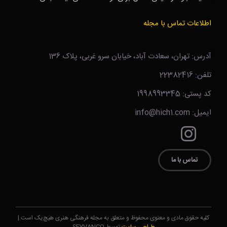
اطلاعات تماس با مجله
آدرس: تهران، سعادت آباد، خیابان سرو غربی، پلاک 136
تلفن: 22382416
کد پستی: 1998993345
ایمیل: info@hich1.com
تماس با ما
کلیه حقوق مادی و معنوی محفوظ و متعلق به مجله فرهنگی هنری هیچ‌یک است.|
طراحی سایت
توسط SEYVANCO