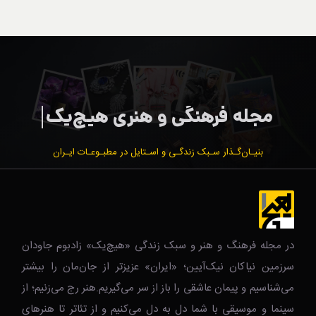
بنیـان‌گـذار سـبک زندگـی و اسـتایل در مطبـوعـات ایـران
در مجله فرهنگ و هنر و سبک زندگی‌ «هیچ‌یک» زادبوم جاودان
سرزمین نیاکان نیک‌‌‌آیین؛ «ایران» عزیزتر از جان‌مان را بیشتر
می‌شناسیم و پیمان عاشقی را باز از سر می‌گیریم.هنر رج می‌زنیم؛ از
سینما و موسیقی با شما دل به دل می‌کنیم و از تئاتر تا هنرهای