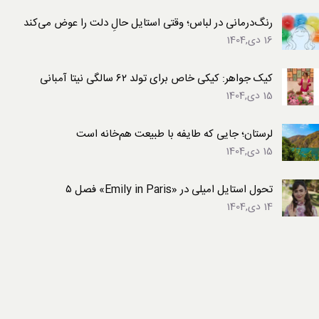
رنگ‌درمانی در لباس؛ وقتی استایل حالِ دلت را عوض می‌کند
16 دی,1404
کیک جواهر: کیکی خاص برای تولد ۶۲ سالگی نیتا آمبانی
15 دی,1404
لرستان؛ جایی که طایفه با طبیعت هم‌خانه است
15 دی,1404
تحول استایل امیلی در «Emily in Paris» فصل ۵
14 دی,1404